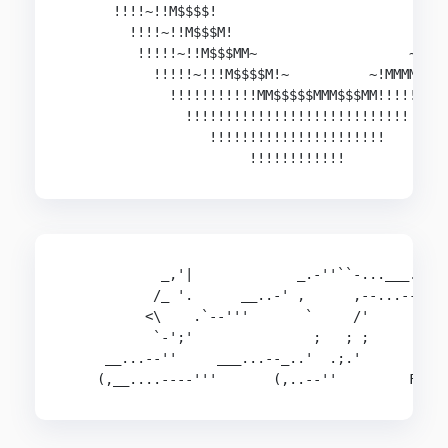
      !!!!~!!M$$$$!                             
        !!!!~!!M$$$M!                         !!
         !!!!!~!!M$$$MM~                   ~!MM!
           !!!!!~!!!M$$$$M!~          ~!MMMM!!!!
             !!!!!!!!!!!MM$$$$$MMM$$$MM!!!!!!!

               !!!!!!!!!!!!!!!!!!!!!!!!!!!!

                  !!!!!!!!!!!!!!!!!!!!!!

            _,'|             _.-''``-...___..--'
           /_ '.      __..-' ,      ,--...--'''

          <\    .`--'''       `     /'

           `-';'               ;   ; ;

     __...--''     ___...--_..'  .;.'
