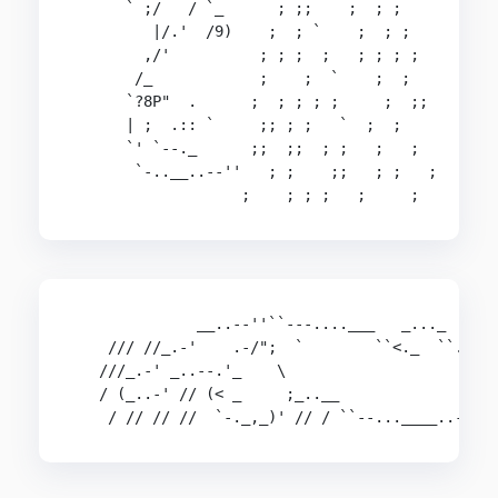
      ` ;/   / `_      ; ;;    ;  ; ;

         |/.'  /9)    ;  ; `    ;  ; ;

        ,/'          ; ; ;  ;   ; ; ; ;

       /_            ;    ;  `    ;  ;

      `?8P"  .      ;  ; ; ; ;     ;  ;;

      | ;  .:: `     ;; ; ;   `  ;  ;

      `' `--._      ;;  ;;  ; ;   ;   ;

       `-..__..--''   ; ;    ;;   ; ;   ;

              __..--''``---....___   _..._    __
    /// //_.-'    .-/";  `        ``<._  ``.''_ 
   ///_.-' _..--.'_    \                    `( )
   / (_..-' // (< _     ;_..__               ; `