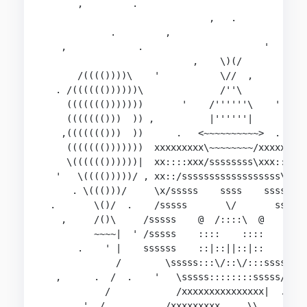
      ,         .                               
                              ,   .            .
            .         ,                         
   ,             .                      '       
                           ,    \)(/        .   
      /(((())))\    '           \//  ,          
  . /(((((())))))\              /''\            
    ((((((()))))))       '    /''''''\    '    .
    ((((((()))  )) ,          |''''''|          
   ,((((((()))  ))      .   <~~~~~~~~~~>  .     
    ((((((()))))))  xxxxxxxxx\~~~~~~~~/xxxxxxxxx
    \(((((())))))|  xx::::xxx/ssssssss\xxx::::xx
  '   \(((()))))/ , xx::/ssssssssssssssssss\::xx
     . \((()))/     \x/sssss    ssss    sssss\x/
 .       \()/  .    /sssss       \/       sssss\
   ,     /()\     /sssss    @  /::::\  @    ssss
         ~~~~|  ' /sssss    ::::    ::::    sss\
      .    ' |    ssssss    ::|::||::|::    ssss
             /        \sssss:::\/::\/:::sssssss/
  ,      .  /  .    '   \sssss::::::::sssss/    
           /            /xxxxxxxxxxxxxxx|  .   '
       '  /     .  ,  /xxxxxxxxx,....\\.......  