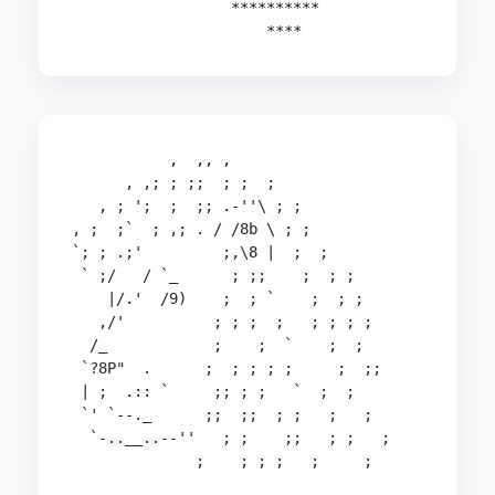
                  **********

           ,  ,, ,

      , ,; ; ;;  ; ;  ;

   , ; ';  ;  ;; .-''\ ; ;

, ;  ;`  ; ,; . / /8b \ ; ;

`; ; .;'         ;,\8 |  ;  ;

 ` ;/   / `_      ; ;;    ;  ; ;

    |/.'  /9)    ;  ; `    ;  ; ;

   ,/'          ; ; ;  ;   ; ; ; ;

  /_            ;    ;  `    ;  ;

 `?8P"  .      ;  ; ; ; ;     ;  ;;

 | ;  .:: `     ;; ; ;   `  ;  ;

 `' `--._      ;;  ;;  ; ;   ;   ;

  `-..__..--''   ; ;    ;;   ; ;   ;
