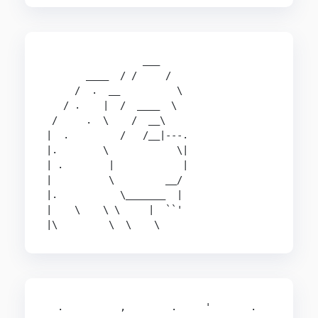
                 ___

       ____  / /     /

     /  .  __          \

   / .    |  /  ____  \

 /     .  \    /  __\

|  .         /   /__|---.

|.        \            \|

| .        |            |

|          \         __/

|.           \_______  |

|    \    \ \     |  ``'

  .          ,        .     '       .        ,  