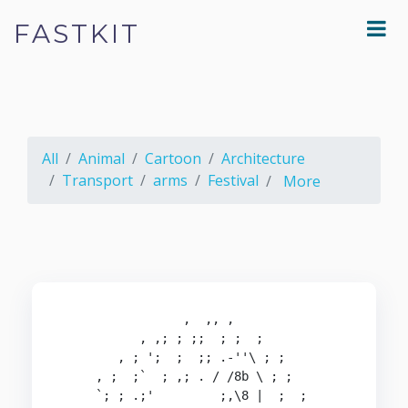
FASTKIT
All
Animal
Cartoon
Architecture
Transport
arms
Festival
More
                 ,  ,, ,

           , ,; ; ;;  ; ;  ;

        , ; ';  ;  ;; .-''\ ; ;

     , ;  ;`  ; ,; . / /8b \ ; ;

     `; ; .;'         ;,\8 |  ;  ;
