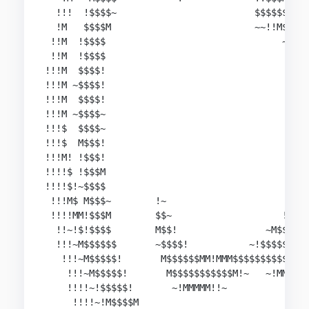
  !!!  !$$$$~                         $$$$$$!!  
  !M   $$$$M                          ~~!!M$$$MM
 !!M  !$$$$                                ~!$$$
 !!M  !$$$$                                  ~$$
!!!M  $$$$!                                    M
!!!M ~$$$$!                                     
!!!M  $$$$!                                     
!!!M ~$$$$~                                     
!!!$  $$$$~                                     
!!!$  M$$$!                                     
!!!M! !$$$!                                     
!!!!$ !$$$M                                     
!!!!$!~$$$$                                    !
 !!!M$ M$$$~        !~                       ~M$
 !!!!MM!$$$M        $$~                    !$$$$
  !!~!$!$$$$        M$$!                ~M$$$$$$
  !!!~M$$$$$$       ~$$$$!           ~!$$$$$$$$$
   !!!~M$$$$$!       M$$$$$$MM!MMM$$$$$$$$$$$$$$
    !!!~M$$$$$!       M$$$$$$$$$$$M!~   ~!MMM$$$
    !!!!~!$$$$$!       ~!MMMMM!!~            ~!!
     !!!!~!M$$$$M                               