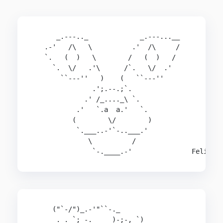
      _.---.._             _.---...__

   .-'   /\   \          .'  /\     /

   `.   (  )   \        /   (  )   /

     `.  \/   .'\      /`.   \/  .'

       ``---''   )    (   ``---''

               .';.--.;`.

             .' /_...._\ `.

           .'   `.a  a.'   `.

          (        \/        )

           `.___..-'`-..___.'

              \          /

     ("`-/")_.-'"``-._

      . . `; -._    )-;-,_`)
