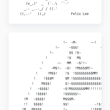
     (v_,)'  _  )`-.\  ``-'

    _.- _..-_/ / ((.'

                        !~  ~M~       ~~!

                    !~     ~$$$!           ~!

                 !~        $$ !$~             ~!
               !          !$   M$               
             !       ~~   MM   ~$!!~            
            ~     ~M$!~  ~$!  !M$$$$M!~         
          !     !M$$!    !$  !$$$$$$$$$MM!      
         !    !$$$M      $M !$$$$$$$$$$$$$$!    
        !    M$$$!       $!~$$$$$$$$$$$$$$$$$!  
       !   ~$$$$!       ~$!M$$$$$$$MM!!!!!!$$$! 
      !   !$$$$!        !$$$$$$!~            $$~
    !M   ~$$$$!         M$$$M~               ~$M
    !!   $$$$!          $$!             ~!$!  !$
   !M   M$$$$           !~            !!$$$M   !