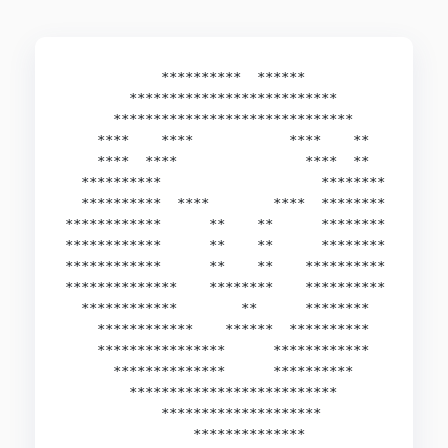
            **********  ******

        **************************

      ******************************

    ****    ****            ****    **

    ****  ****                ****  **

  **********                    ********

  **********  ****        ****  ********

************      **    **      ********

************      **    **      ********

************      **    **    **********

**************    ********    **********

  ************        **      ********

    ************    ******  **********

    ****************      ************

      **************      **********

        **************************

            ********************

                **************
