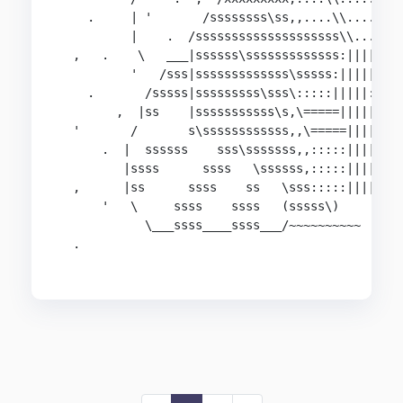
    .     | '       /ssssssss\ss,,....\\....... 
          |    .  /ssssssssssssssssssss\\.......
  ,   .    \   ___|ssssss\sssssssssssss:|||||:::
          '   /sss|sssssssssssss\sssss:|||||::::
    .       /sssss|sssssssss\sss\:::::|||||:::::
        ,  |ss    |sssssssssss\s,\=====|||||====
  '       /       s\ssssssssssss,,\=====|||||===
      .  |  ssssss    sss\sssssss,,:::::|||||:::
         |ssss      ssss   \ssssss,:::::|||||:::
  ,      |ss      ssss    ss   \sss:::::|||||:::
      '   \     ssss    ssss   (sssss\)         
            \___ssss____ssss___/~~~~~~~~~~      
  .                                          \}}
                                             /}