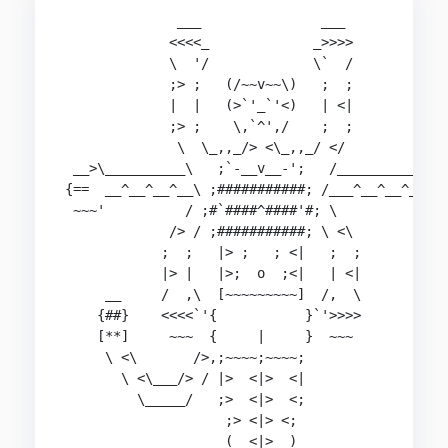
              ___               ___

             <<<<_             _>>>>

             \  '/             \`  /

             ;> ;   (/~~v~~\)   ;  ;

             |  |   (>`'_`'<)   | <|

             ;> ;    \,`^',/    ;  ;

              \  \_,,_/> <\_,,_/ </

 __>\__________\   ;`-__v__-';   /__________/<__
{==  __^__^__^__\ ;###########; /___^__^__^_  ==
 ~~~'          / ;#`####^####'#; \          `~~~
             /> / ;###########; \ <\

            ;  ;   |> ;   ; <|   ;  ;

            |> |   |>;  o  ;<|   | <|

     __     /  ,\  [~~~~~~~~~]  /,  \

    {##}    <<<<`'{           }`'>>>>

    [**]     ~~~  {     |     }  ~~~

     \ <\       />,;~~~~;~~~~;

       \ <\___/> / |>  <|>  <|

         \_____/   ;>  <|>  <;

                    ;> <|> <;

                    (  <|>  )
