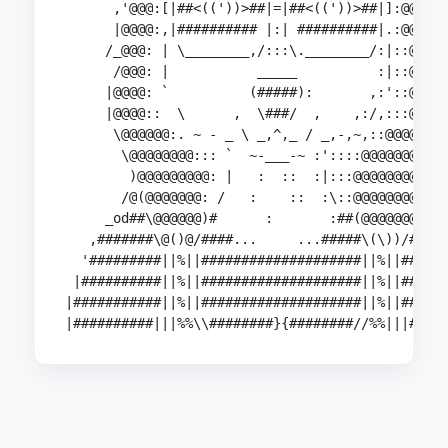
      ,'@@@:[|##<(('))>##|=|##<(('))>##|]:@@@@|

      |@@@@:,|########## |:| ##########|.:@@@@@\
     /_@@@: | \________,/:::\.________/:|::@\\@@
      /@@@: |           _____          :|::@@||/
     |@@@@: `          (#####):       ,:'::@@@\

     |@@@@::  \      ,  \###/  ,    ,:/,:::@@@@|
      \@@@@@@:. ~ - _ \ _,^,_ / _,-,~,::@@@@@@@|
       \@@@@@@@@::: `  ~-___-~ :'::::@@@@@@@@@/ 
        )@@@@@@@@@: |   :  ::  :|:::@@@@@@@@@|

       /@(@@@@@@@: /   :    ::  :\::@@@@@@@@@@\

     _od##\@@@@@@)#      :       :##(@@@@@@@/##b
   ,#######\@()@/####...     ...#####\(\))/#####
  '#########||%||####################||%||######
 |##########||%||####################||%||######
|###########||%||####################||%||######
|##########|||%%\\########}{########//%%|||####