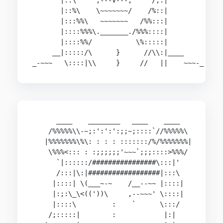
       |::\     ,---V---,     /;:|

       |::%\    \~~~~~~~/    /%::|

       |:::%%\   ~~~~~~~   /%%:::|

       |::::%%%\._______./%%%::::|

       |::::%%/           \%:::::|

     __|:::::/\      }      //\\:|____

_-~~~   \::::|\\     }     //   ||    ~~~-_
      ____    ________   ____    ____

    /%%%%%\\-~;:':':':;;~;::::`//%%%%%\

   |%%%%%%%\%\: : : : :::::::/%/%%%%%%%|

    \%%%<::: : :;;;;;;'~~~`;;;::::>%%%/

      `|::::::/################\:::|'

      /:::|\:|##################|:::\

     |::::| \(___~-~    /__--~~ |::::|

     |:;:\_\<(('))\     ,--~~~' \::::|

     |::::\         :    `      \:::/

    /;:::::|        :            |:|
