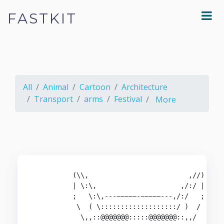
FASTKIT
All
Animal
Cartoon
Architecture
Transport
arms
Festival
More
          (\\,                         ,//)

          | \:\,                     ,/:/ |

          ;   \:\,---~~~~~-~~~~~---,/:/   ;

           \  ( \:::::::::::::::::::/ )  /

            \,,::@@@@@@@:::::@@@@@@@::,,/
