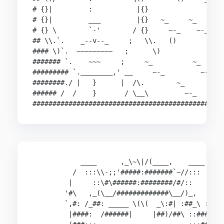
# {}|         :           |{}                   
# {}|         ___         |{}   ~_     ~_       
# {} \        `-'        / {}     ~-_    ~-_  ()
## \\.`.    _--v--_     ;   \\.   ()            
#### \)`.  ~~~~~~~~~   ;      \)                
####### `.    ~~~     ;     ~_          ~_      
######### `.________,' __     ~-_         ~-_   
########./ |   }      |  /\.        ~_          
###### /  /    }       / \__\         ~-_    () 
###############################################
            ____      ,_\~\|/(____,    ____

          /  :::\\-;;'#####:#######`~//:::  \

         |     ::\#\######:########/#/::     |

        '#\   ,_(\__/#############\__/)_,   /#'

        `,#: /_##: _____ \(\(  _\:#| :##_\ :##|

         |####:  /######|     |##)/##\ ::#####'
