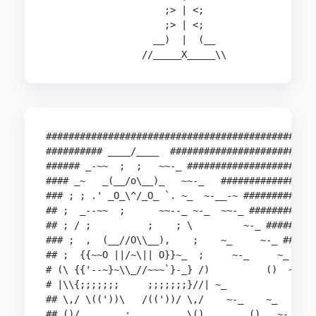
                     ;> | <;

                     ;> | <;

                   __)  |  (__

                 //_____X_____\\
################################################
########## ____/____  ##########################
###### _-~~  ;  ;   ~~-_ #######################
#### _~   _(__/o\__)_   ~~-_   #################
### ; ; .' _O_\^/_O_ `. ~_  ~-__-~ #############
## ;  _--~~  ;      ~~--_ ~-_  ~~-_ ############
## ; / ;          ;    ; \         ~-_ #########
### ;  ,  (__//O\\__),    ;    ~_     ~-_ ######
## ;  {{~~O ||/~\|| O}}~_  ;     ~-_     ~_ ####
# (\ {{'--~}~\\_//~~~`}-_} /)          ()  ~_ ##
# |\\{;;;;;;;     ;;;;;;;}//| ~_             ~-_
## \,/ \(('))\   /(('))/ \,/    ~-_    ~_       
## ()/        :          \()        ()   ~-_    