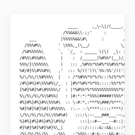
                    ____      ,_\~\|/(____,    _
                  /%%&&&\\-;;'     :       `~//&
    ___          |%%%%%&&\#\      :        /#/&&
  /%%%#%\       ' \%%%,_(\__/             \__/)_
 /%#%%%%%\      `,  `/_  : _____ \(\(  _\: | :  
/#%%\#%%#%\      |    :  /______|%#%%*|__)/__\ :
%%%/}\%%%%%\     (   ::: ,%#%%*%%#%*%%#%%*%#%, :
%#/#}%\#%%#%\   ,'  ::: %/(('))\`%%:%%'/(('))\% 
%/\/%\/\%#%%%\  |   : /*%#%%*%*%)%:::%(%*%*%%#%*
/#%}#%}#\%%%#%\/_  : |#%*%#%*%*%%:::::%%*%*%#%*%
}%#}%#}%#\#%%%%\/  : |*%#%%*%*%%%%%%%%%%%*%*%%#%
%\/%\/%\/%\%#%%|   : |#:*:*:*%%%(#####)%%%*:*:*:
#%}#%}#%}#%\%%%#\  :: \:#:*,:***%\###/%***:,*:#:
%#}%#}%#}%#}\#%%%%\  ::.~ --\****:::::****/-- ~.
\/%\/%\/%\/%\\%%#%#)   ::::\:~-___###___-~:/::::
%}#%}#%}#%}#%}\#%%/      :::|::#~-___-~#::|:::: 
#}%#}%#}%#}%#}%\_|      :::/:::::&::&&:::::\::: 
/%\/%\/%\/%\ _--%%\   :'%%%\::#:&::::&&:#::/%%%`