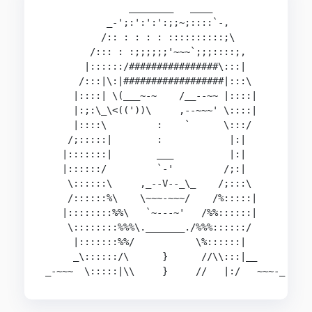
               ________   ____

           _-';:':':':;;~;::::`-,

          /:: : : : : ::::::::::;\

        /::: : :;;;;;;'~~~`;;;::::;,

       |::::::/################\:::|

      /:::|\:|##################|:::\

     |::::| \(___~-~    /__--~~ |::::|

     |:;:\_\<(('))\     ,--~~~' \::::|

     |::::\         :    `      \:::/

    /;:::::|        :            |:|

   |:::::::|        ___          |:|

   |::::::/         `-'         /;:|

    \::::::\     ,_--V--_\_    /;:::\

    /::::::%\    \~~~-~~~/    /%:::::|

   |::::::::%%\   `~---~'   /%%::::::|

    \::::::::%%%\._______./%%%::::::/

     |:::::::%%/           \%::::::|

     _\::::::/\      }      //\\:::|__

_-~~~  \:::::|\\     }     //   |:/   ~~~-_