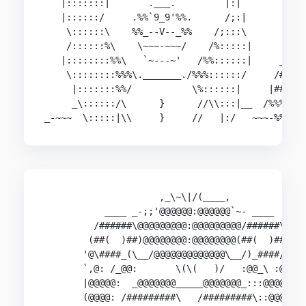
   |:::::::|       .___.         |:|

   |::::::/     .%%`9_9'%%.      /;:|

    \::::::\    %%_--V--_%%    /;:::\

    /::::::%\    \~~~-~~~/    /%:::::|

   |::::::::%%\   `~---~'   /%%::::::|     ___

    \::::::::%%%\._______./%%%::::::/     /###\

     |:::::::%%/           \%::::::|     |#####|
     _\::::::/\      }      //\\:::|__  /%%%%%/

_-~~~  \:::::|\\     }     //   |:/   ~~~-%%/
                     ,_\~\|/(____,

           ____ _-;;'@@@@@@:@@@@@@`~- ____

         /######\@@@@@@@@@:@@@@@@@@@/######\

        (##(  )##)@@@@@@@@:@@@@@@@@(##(  )##)

       '@\####_(\__/@@@@@@@@@@@@@\__/)_####/@'

       `,@: /_@@:       \(\(   )/   :@@_\ :@@|

       |@@@@@:  _@@@@@@@_____@@@@@@@_:::@@@@@'

       (@@@@: /#########\   /#########\::@@@@\
