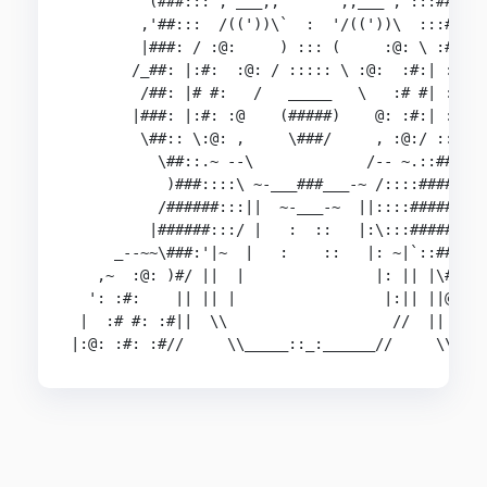
         (###::: , ___,,       ,,___ , :::####\

        ,'##:::  /(('))\`  :  '/(('))\  :::####|
        |###: / :@:     ) ::: (     :@: \ :#####
       /_##: |:#:  :@: / ::::: \ :@:  :#:| :#\\#
        /##: |# #:   /   _____   \   :# #| :##||
       |###: |:#: :@    (#####)    @: :#:| :###\
        \##:: \:@: ,     \###/     , :@:/ ::####
          \##::.~ --\             /-- ~.::#####/
           )###::::\ ~-___###___-~ /::::#####/

          /######:::||  ~-___-~  ||::::#####(

         |######:::/ |   :  ::   |:\:::######\

     _--~~\###:'|~  |   :    ::   |: ~|`::####|-
   ,~  :@: )#/ ||  |               |: || |\##(:#
  ': :#:    || || |                 |:|| ||@:  :
 |  :# #: :#||  \\                   //  || :#: 
|:@: :#: :#//     \\_____::_:______//     \\# #