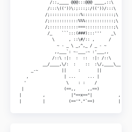
             /::,____ @@@:::@@@ ____,::\

            /:::\(('))\:;:::;:/(('))/:::\

           /;:::::::::::::%:::::::::::::;\

           /;::::::::::::%%%::::::::::::;\

           /;::::::::::::===::::::::::::;\

            /_    ```:::(###):::'''    _\

              \      , ::\#/:: ,      /

                ~ - _ \ _,^,_ / _ - ~

               ,,___`: ~-___-~ :'___,,

              /::\ :|:  :  ::  :|: /::\

          __/____,\/:  :    ::  :\/,____\__

     _-~          ||     :       ||          ~-_
   ,               | ...     ... |              
  '                 \    : :    /               
 |                 (==,,     ,,==)              
|         ,           |"==x=="|           ,     
|         |          (=='"."`==)          |    