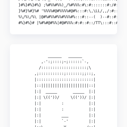
}#%}#%}#%} ;%#%%#%%)_/%#%%%:#\:#:::::::#:/#:%%%#
}%#}%#}%# '%%%%#@#%%%%#@#%:::#:\,\LL/,,/:#:::%#@
%\/%\/%\ |@#%#%%#%%#%%%#%:::#::--(  )--#::#:::%#
#%}#%}# |%#%#@#%%|#@#%%%:#:#::#::/TT\:::#::#:#:
             ______   ______

          ,-':;::::;~;::::::`-,

         /::::::::::::::::::::;\

       ,;:::::::::::;:::::::;;::;,

       |:::::::::::::::::::::::::|

       |::|||||||||||||||||||||::|

       |:|  _____       _____  |:|

       |:| \(('))/     \(('))/ |:|

       |:|         :           |:|

       |:|         :           |:|

       |:|         ___         |:|

       |:|         `-'         |:|
