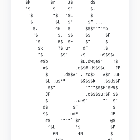
  $k        $r     J$       d$

  '$         $     $"       $~

   '$        "$   '$E       $

    $         $L   $"      $F ...

     $.       4B   $      $$$*"""*b

     '$        $.  $$     $$      $F

      "$       R$  $F     $"      $

       $k      ?$ u*     dF      .$

       ^$.      $$"     z$      u$$$$e

        #$b             $E.dW@e$"    ?$

         #$           .o$$# d$$$$c    ?F

          $      .d$$#" . zo$>   #$r .uF

          $L .u$*"      $&$$$k   .$$d$$F

           $$"            ""^"$$$P"$P9$

          JP              .o$$$$u:$P $$

          $          ..ue$"      ""  $"

         d$          $F              $

         $$     ....udE             4B

          #$    """"` $r            @$

           ^$L        '$            $F

             RN        4N           $
