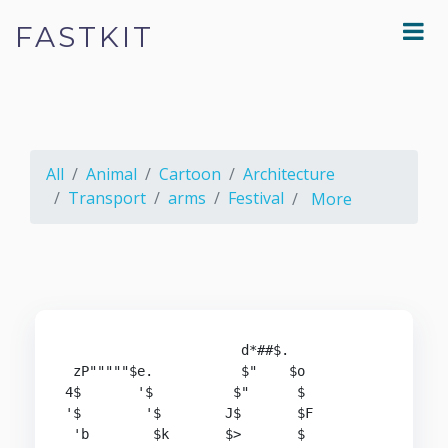
FASTKIT
All
Animal
Cartoon
Architecture
Transport
arms
Festival
More
                      d*##$.

 zP"""""$e.           $"    $o

4$       '$          $"      $

'$        '$        J$       $F

 'b        $k       $>       $
