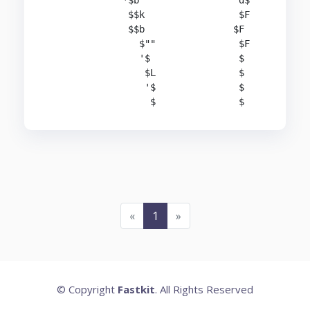
              *$b                  d$

               $$k                 $F

               $$b                $F

                 $""               $F

                 '$                $

                  $L               $

                  '$               $

                   $               $
«
1
»
© Copyright
Fastkit
. All Rights Reserved