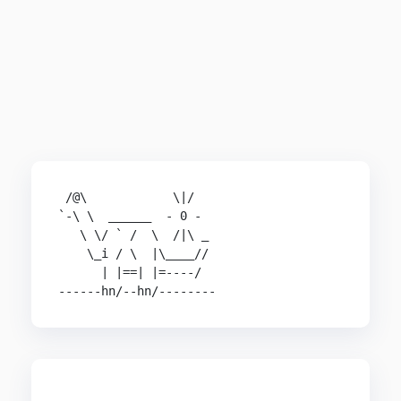
 /@\            \|/

`-\ \  ______  - 0 -

   \ \/ ` /  \  /|\ _

    \_i / \  |\____//

      | |==| |=----/

------hn/--hn/--------
                                                