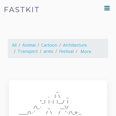
FASTKIT
All
Animal
Cartoon
Architecture
Transport
arms
Festival
More
                   _

               .  | \   _

           "_| |-| |__/ |

        /\_-   _     __\/     

 ____/\-'     / \   /  '-/\_o-_
