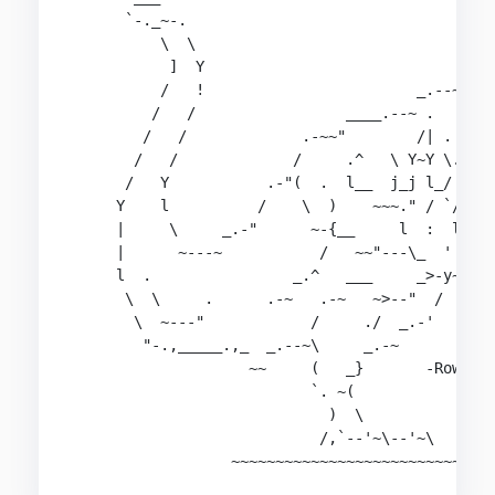
      `-._~-.                                  /
          \  \                                / 
           ]  Y                              /  
          /   !                        _.--~T : 
         /   /                 ____.--~ .   ` l 
        /   /             .-~~"        /| .    '
       /   /             /     .^   \ Y~Y \.^>/l
      /   Y           .-"(  .  l__  j_j l_/ /~_.
     Y    l          /    \  )    ~~~." / `/"~ /
     |     \     _.-"      ~-{__     l  :  l._Z~
     |      ~---~           /   ~~"---\_  ' __[>
     l  .                _.^   ___     _>-y~

      \  \     .      .-~   .-~   ~>--"  /

       \  ~---"            /     ./  _.-'

        "-.,_____.,_  _.--~\     _.-~

                    ~~     (   _}       -Row

                           `. ~(

                             )  \

                            /,`--'~\--'~\
