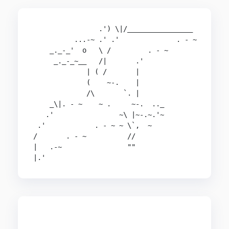
                .') \|/________________

          ...-~ .' .'              . - ~

    _._-_'  o   \ /         . - ~

     _._-_~__   /|       .'

             | ( /       |

             (    ~-.    |

             /\       `. |

    _\|. - ~    ~ .     ~-.  .._

   .'                ~\ |~-.~.'~

 .'            . - ~ ~ \`,  ~

/       . - ~          //

|   .-~                ""

|.'
                                                
       ___                                      