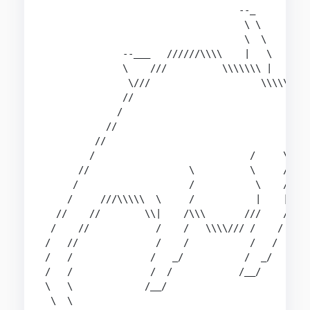
                                   --_          
                                    \ \         
                                    \  \        
              --___   //////\\\\    |   \       
              \    ///          \\\\\\\ |       
               \///                    \\\\\\\//
              //                                
             /                                  
           //                                   
         //                                     
        /                            /     \    
      //                  \          \     /    
     /                    /           \    /   /
    /     ///\\\\\  \     /           |    |/// 
  //    //        \\|    /\\\       ///    /    
 /    //            /    /   \\\\/// /    /     
/   //              /    /           /   /      
/   /              /   _/           /  _/       
/   /              /  /            /__/         
\   \             /__/                          
 \  \                                           