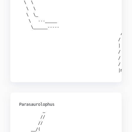
  \  \                                          
   \  \                                         
   \  \_                                        
    \   ---_____                             __-
     \______-----                           /   
                                           /    
                                          /     
                                          |  O  
                                          /    /
                                          /   / 
                                          /  / /
Parasaurolophus

          _

         //

        //

     __/(
