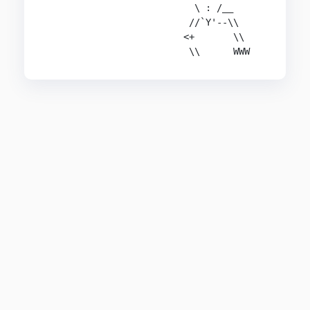
                           \ : /__

                          //`Y'--\\

                         <+       \\

                          \\      WWW