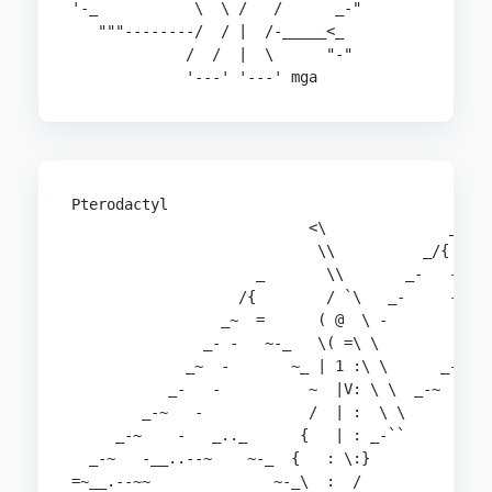
'-_           \  \ /   /      _-"

   """--------/  / |  /-_____<_

             /  /  |  \      "-"

Pterodactyl

                           <\              _

                            \\          _/{

                     _       \\       _-   -_

                   /{        / `\   _-     - -_

                 _~  =      ( @  \ -        -  -
               _- -   ~-_   \( =\ \           - 
             _~  -       ~_ | 1 :\ \      _-~-_ 
           _-   -          ~  |V: \ \  _-~     ~
        _-~   -            /  | :  \ \          
     _-~    -   _.._      {   | : _-``          
  _-~   -__..--~    ~-_  {   : \:}

=~__.--~~              ~-_\  :  /
