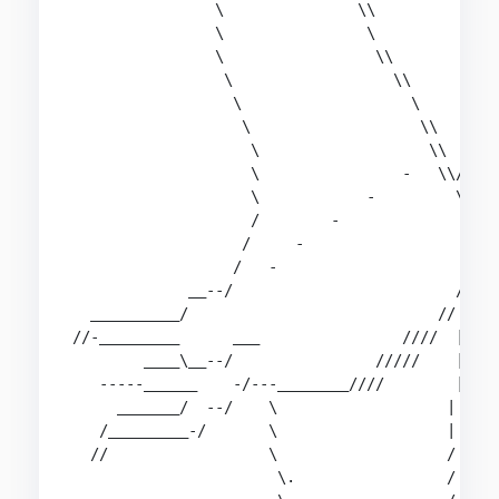
                \               \\              
                \                \              
                \                 \\          __
                 \                  \\       ---
                  \                   \         
                   \                   \\       
                    \                   \\      
                    \                -   \\/////
                    \            -         \_   
                    /        -                  
                   /     -                      
                  /   -                       //
             __--/                         ///

  __________/                            // |   
//-_________      ___                ////  |    
        ____\__--/                /////    |    
   -----______    -/---________////        |    
     _______/  --/    \                   |     
   /_________-/       \                   |     
  //                  \                   /     
                       \.                 /     