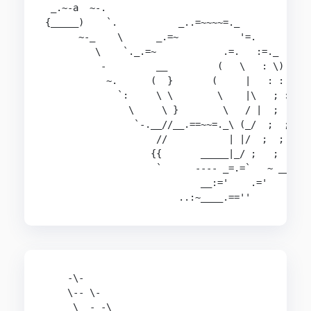
 _.~-a  ~-.

{_____)    `.           _..=~~~~=._

      ~-_    \      _.=~           '=.

         \    `._.=~            .=.   :=._

          -         __         (   \   : \)

           ~.      (  }       (     |   : :

             `:     \ \        \    |\   ; :

               \     \ }        \   / |  ;  }

                `-.__//__.==~~=._\ (_/  ;  ;

                    //           | |/  ;  ;

                   {{       _____|_/ ;   ;      
                    `      ---- _=.=`   ~ _____ 
                            __:='    .='     ___
                        ..:~____.==''
    -\-                                         
    \-- \-                                      
     \  - -\                                    