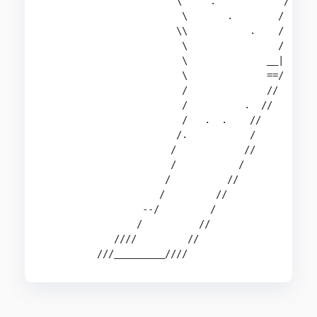
                       \     .            /     
                        \       .        /      
                       \\           .    /      
                        \                /      
                        \              __|      
                        \              ==/      
                        /              //       
                        /          .  //        
                        /   .  .    //          
                       /.           /           
                      /            //           
                      /           /

                     /          //

                    /         //

                 --/         /

                /          //

            ////         //
