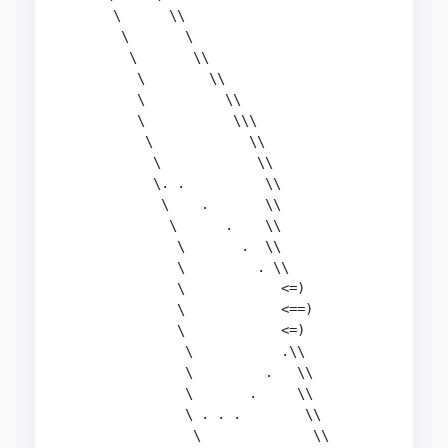
      \      \\                                 
       \       \                                
        \       \\                              
         \        \\                            
         \          \\                          
         \           \\\                        
          \            \\                       
           \            \\                      
           \. .          \\                     
            \    .       \\                     
             \      .    \\                     
              \       .  \\                     
              \         . \\                    
              \            <=)                  
              \            <==)                 
              \            <=)                  
               \           .\\                  
               \         .   \\                 
               \       .     \\                 
               \ . . .        \\                
                \              \\               