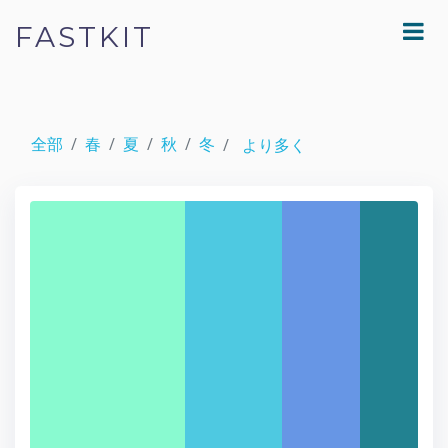
FASTKIT
全部
春
夏
秋
冬
より多く