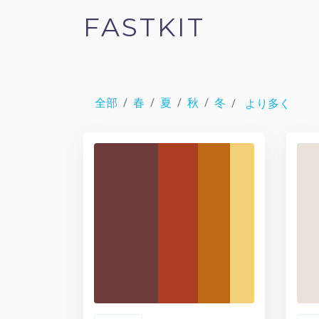
FASTKIT
全部
春
夏
秋
冬
より多く