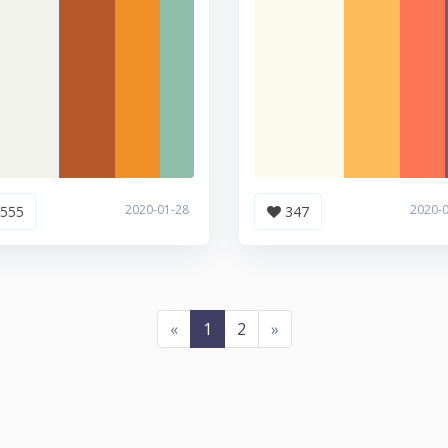
2020-01-28
2020-
555
347
«
1
2
»