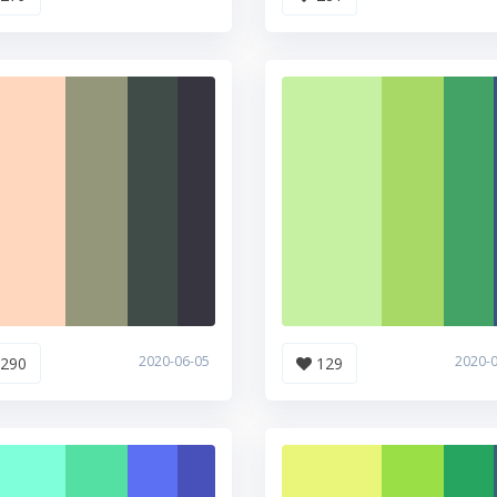
2020-06-05
2020-
290
129