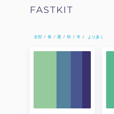
FASTKIT
全部
春
夏
秋
冬
より多く