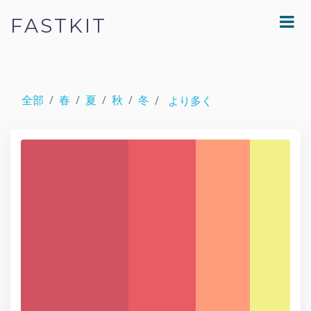
FASTKIT
全部
春
夏
秋
冬
より多く