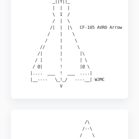
             _||Y||_                            
             |  |  |                            
             \  I  /                            
             /  |  \                            
            /|  |  |\   CF-105 AVRO Arrow       
           /    |    \                          
          /     |     \                         
        //      |      \                        
       /|       |       |\                      
      / |       !       | \                     
     / @|       !       |@ \                    
    |....  ___  !  ___  ....|                   
    |__----   \_!_/   ----__| WJMC              
                V                              
                          /\                    
                         /--\                   
                        /    \                  