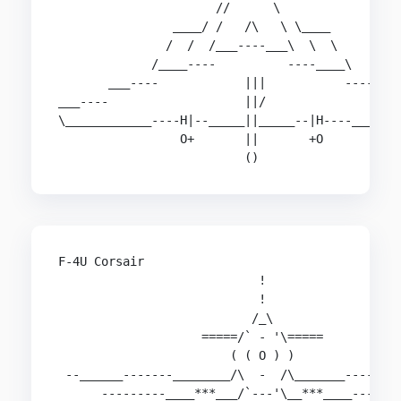
                      //      \                 
                ____/ /   /\   \ \____          
               /  /  /___----___\  \  \         
             /____----          ----____\       
       ___----            |||           ----___ 
___----                   ||/                  -
\____________----H|--_____||_____--|H----_______
                 O+       ||       +O           
F-4U Corsair                                    
                            !                   
                            !                   
                           /_\                  
                    =====/` - '\=====           
                        ( ( O ) )               
 --______-------________/\  -  /\_______--------