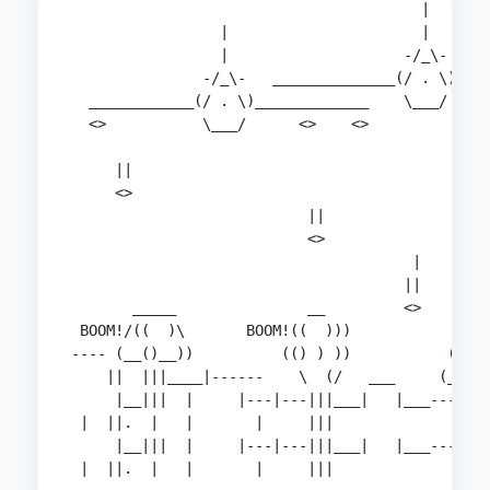
                                        |

                 |                      |

                 |                    -/_\-

               -/_\-   ______________(/ . \)____
  ____________(/ . \)_____________    \___/     
  <>           \___/      <>    <>

     ||

     <>

                           ||

                           <>

                                       |

                                      ||        
       _____               __         <>      (^
 BOOM!/((  )\       BOOM!((  )))            (   
---- (__()__))          (() ) ))           (  ( 
    ||  |||____|------    \  (/   ___     (__\  
     |__|||  |     |---|---|||___|   |___-----||
 |  ||.  |   |       |     |||                ||
     |__|||  |     |---|---|||___|   |___-----||
 |  ||.  |   |       |     |||                ||