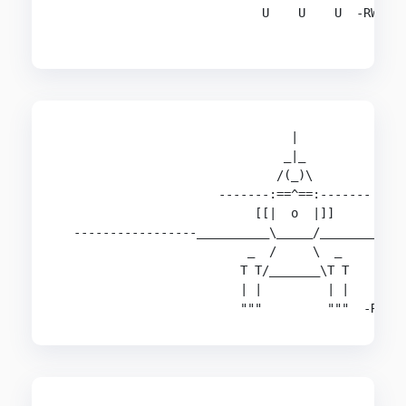
                            U    U    U  -RW/AS 
                                |               
                               _|_              
                              /(_)\             
                      -------:==^==:-------     
                           [[|  o  |]]          
  -----------------__________\_____/__________--
                          _  /     \  _         
                         T T/_______\T T        
                         | |         | |        
                         """         """  -RW  