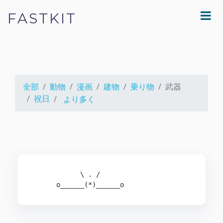
FASTKIT
全部
動物
漫画
建物
乗り物
武器
祝日
より多く
            \ . /

      o______(*)______o