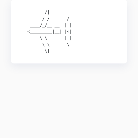
          /|

         / /       / 

    ____/_/__ __  | |

 -=<_________|__|=|<|

        \ \       | |

         \ \       \    

          \|