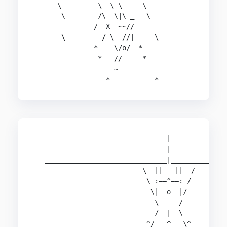
      \         \  \ \     \

       \        /\  \|\ _   \

       ________/  X  ~~//_____

       \_________/ \  //|_____\

               *    \/o/  *

                *   //     *

                    ~

                                 |              
                                 |              
   ______________________________|______________
                       ----\--||___||--/----    
                            \ :==^==: /         
                             \|  o  |/          
                              \_____/           
                              /  |  \           
                            ^/   ^   \^         