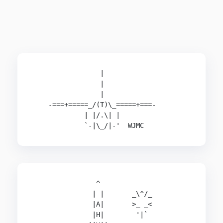
                 |                              
                 |                              
                 |                              
    -===+=====_/(T)\_=====+===-                 
             | |/.\| |                          
             `-|\_/|-'  WJMC                   
                ^                               
               | |       _\^/_                  
               |A|       >_ _<                  
               |H|        '|`                   