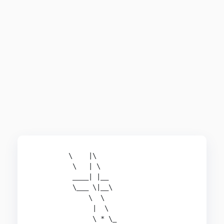
         \    |\

          \   | \

          ____| |__

          \___ \|__\

              \  \

               |  \

               \ * \_
