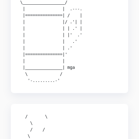
\_________________/

 |               |  .---.

 |===============| /    |

 |               |/ .'| |

 |               | | .' |

 |               | |'  .'

 |               |   .'

 |               | .'

 |===============|'

 |               |

 |_______________| mga

  \             /

   '-.........-'
  /       \

    \

    /    /

   \
