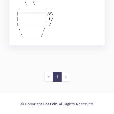
    \   \

 _____________  _

|=============|/A\

|             | U/

|_____________|_/

 \           /

  \_________/
«
1
»
© Copyright
Fastkit
. All Rights Reserved