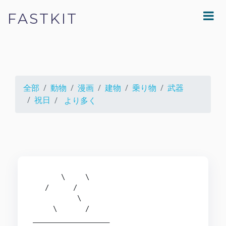
FASTKIT
全部
動物
漫画
建物
乗り物
武器
祝日
より多く
       \     \

   /      /

           \

     \       /

___________________
