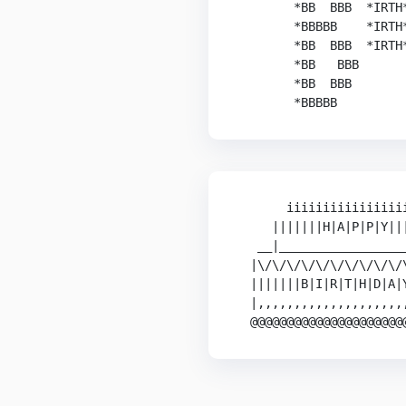
        *BB  BBB  *IRTH
        *BBBBB    *IRTH
        *BB  BBB  *IRTH
        *BB   BBB      
        *BB  BBB       
       iiiiiiiiiiiiiiiii
     |||||||H|A|P|P|Y|||
   __|__________________
  |\/\/\/\/\/\/\/\/\/\/\
  |||||||B|I|R|T|H|D|A|Y
  |,,,,,,,,,,,,,,,,,,,,,