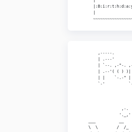
       |^^^^^^^^^^^^^^^^
       |:B:i:r:t:h:d:a:y
       |                
         ,-----.       
         | .---'       
         | `--. ,-"-. ,
         | .--'( ( ) )|
         | |    `-.-" |
         `-'          `
                       
                       
                       
                   ,-. 
                  '._,'
     ___          __   
     \  \        /  /_ 