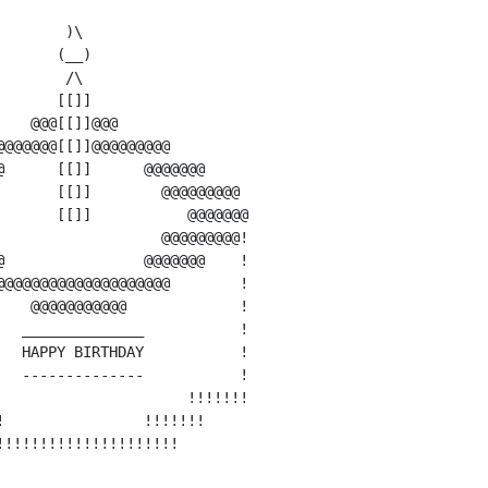
       )\

      (__)

       /\

      [[]]

   @@@[[]]@@@

@@@@@@[[]]@@@@@@@@@

      [[]]      @@@@@@@

      [[]]        @@@@@@@@@

      [[]]           @@@@@@@

                  @@@@@@@@@!

                @@@@@@@    !

@@@@@@@@@@@@@@@@@@@        !

   @@@@@@@@@@@             !

  ______________           !

  HAPPY BIRTHDAY           !

  --------------           !

                     !!!!!!!

                !!!!!!!
