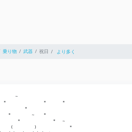
乗り物
武器
祝日
より多く
      ~

 *                *       *

          *

   *         ~    *          

       *              *   ~

     (         )              *
