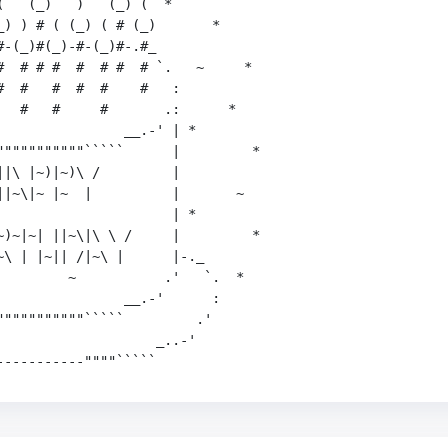
   (_)   )   (_) (  *

) ) # ( (_) ( # (_)       *

-(_)#(_)-#-(_)#-.#_    

#  # # #  #  # #  # `.   ~     *

  #   #  #  #    #   :   

  #   #     #       .:      *

               __.-' | *

"""""""""""`````      |         *

|\ |~)|~)\ /         |    

||~\|~ |~  |          |       ~

                     | * 

~)~|~| ||~\|\ \ /     |         *

\ | |~|| /|~\ |      |-._  

         ~           .'   `.  *

               __.-'      :

""""""""""`````         .'

                   _..-'
