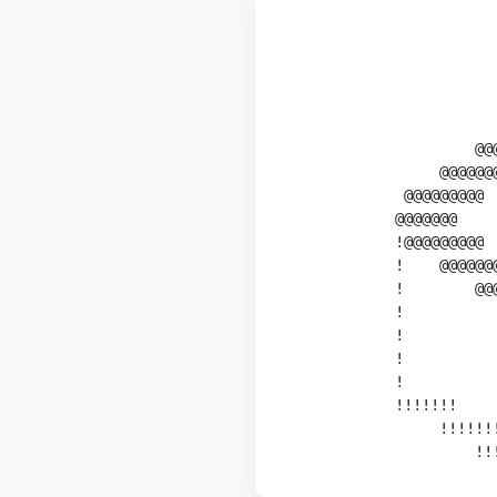
                        
                        
                        
                        
                        
                     @@@
                 @@@@@@@
             @@@@@@@@@  
            @@@@@@@     
            !@@@@@@@@@  
            !    @@@@@@@
            !        @@@
            !           
            !           
            !           
            !           
            !!!!!!!     
                 !!!!!!!