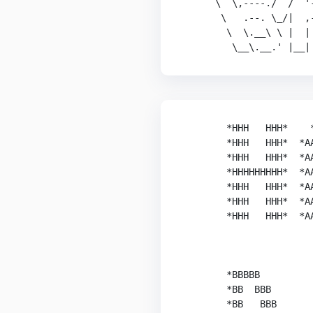
      \  \,----./  /  '
       \   .--. \_/|  ,
        \  \.__\ \ |  |
         \__\.__.' |__|
        *HHH   HHH*    
        *HHH   HHH*  *A
        *HHH   HHH*  *A
        *HHHHHHHHH*  *A
        *HHH   HHH*  *A
        *HHH   HHH*  *A
        *HHH   HHH*  *A
        *BBBBB         
        *BB  BBB       
        *BB   BBB      