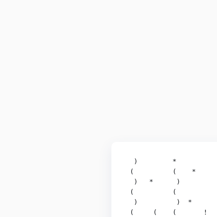
  )         *          
 (          (    *     
  )   *      )         
 (          (          
  )          )  *      
 (     (    (       !  