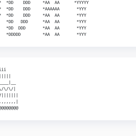
*  *DD    DDD     *AA  AA      *YYYYY

*  *DD    DDD     *AAAAAA       *YYY

*  *DD    DDD     *AA  AA       *YYY

   *DD   DDD      *AA  AA       *YYY

   *DD  DDD       *AA  AA       *YYY

ii

||||

___|__

/\/\/|

|||||||

,,,,,,|
