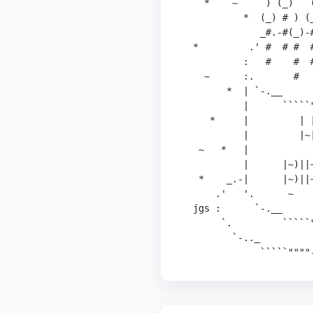
    *    ~     ) (_)   (
           *  (_) # ) (_
              _#.-#(_)-#
  *         .' #  # #  
           :   #    #  #
    ~      :.       #   
        *  | `-.__      
           |      `````
     *     |         | |
           |         |~
   ~   *   |            
           |      |~)||
   *    _.-|      |~)||~
      .'   '.      ~   
  jgs :      `-.__      
       `.         `````"
         `-.._          