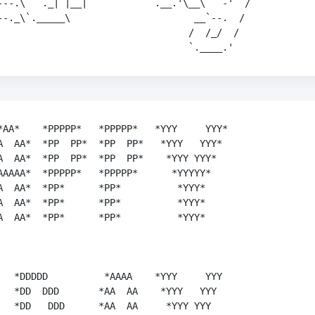
---.\  `._| |__|           `.__.'\__\  `-'  /   

--._\`._____\                      __`--.  /    

                                  /  /_/  /     

                                  `.____.'      
*AA*    *PPPPP*   *PPPPP*   *YYY     YYY*

A  AA*  *PP  PP*  *PP  PP*   *YYY   YYY*

A  AA*  *PP  PP*  *PP  PP*    *YYY YYY*

AAAAA*  *PPPPP*   *PPPPP*      *YYYYY*

A  AA*  *PP*      *PP*          *YYY*

A  AA*  *PP*      *PP*          *YYY*

A  AA*  *PP*      *PP*          *YYY*

   *DDDDD          *AAAA    *YYY     YYY

   *DD  DDD       *AA  AA    *YYY   YYY

   *DD   DDD      *AA  AA     *YYY YYY
