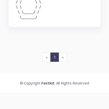
/ /       \ \

\ \       / /

 \ \_____/ /

  \_______/
«
1
»
© Copyright
Fastkit
. All Rights Reserved