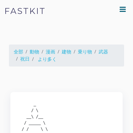
FASTKIT
全部
動物
漫画
建物
乗り物
武器
祝日
より多く
      _

     / \ 

   __\ /__

  / _____ \

 / /     \ \
