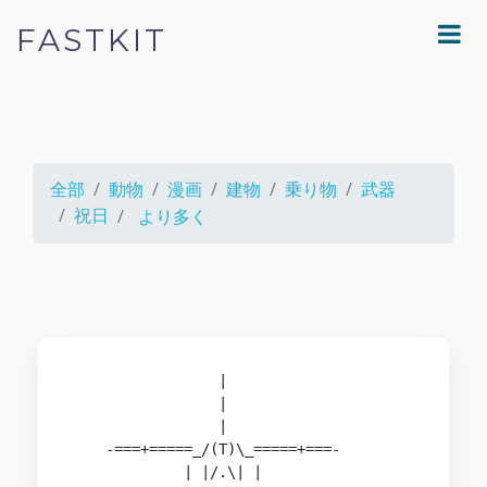
FASTKIT
全部
動物
漫画
建物
乗り物
武器
祝日
より多く
                 |                              
                 |                              
                 |                              
    -===+=====_/(T)\_=====+===-                 
             | |/.\| |                          