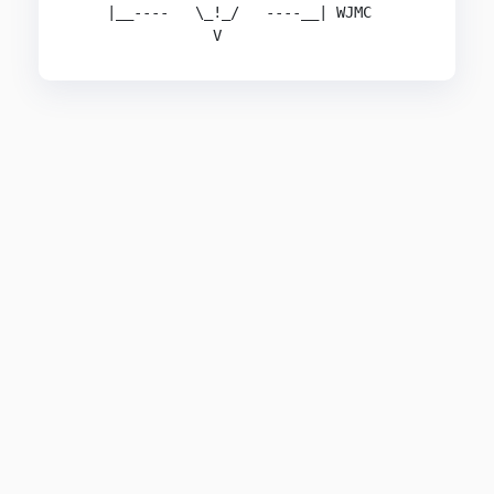
    |__----   \_!_/   ----__| WJMC              
                V                              