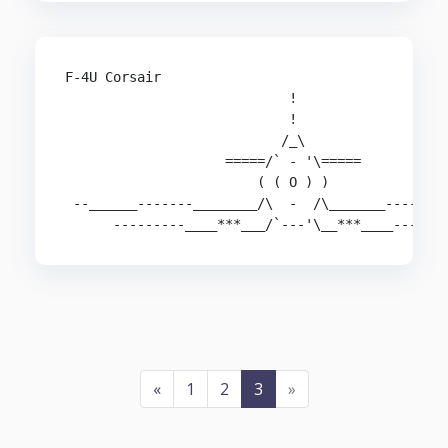
F-4U Corsair                                    
                            !                   
                            !                   
                           /_\                  
                    =====/` - '\=====           
                        ( ( O ) )               
 --______-------________/\  -  /\_______--------
«
1
2
3
»