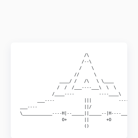
                          /\                    
                         /--\                   
                        /    \                  
                      //      \                 
                ____/ /   /\   \ \____          
               /  /  /___----___\  \  \         
             /____----          ----____\       
       ___----            |||           ----___ 
___----                   ||/                  -
\____________----H|--_____||_____--|H----_______
                 O+       ||       +O           