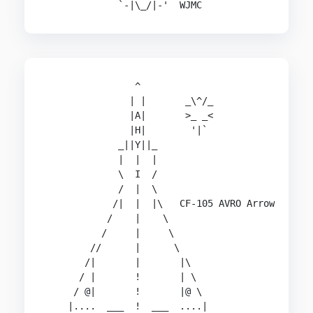
             `-|\_/|-'  WJMC                   
                ^                               
               | |       _\^/_                  
               |A|       >_ _<                  
               |H|        '|`                   
             _||Y||_                            
             |  |  |                            
             \  I  /                            
             /  |  \                            
            /|  |  |\   CF-105 AVRO Arrow       
           /    |    \                          
          /     |     \                         
        //      |      \                        
       /|       |       |\                      
      / |       !       | \                     
     / @|       !       |@ \                    
    |....  ___  !  ___  ....|                   