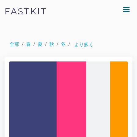
FASTKIT
全部
春
夏
秋
冬
より多く