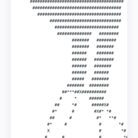
    ######################################

     ####################################

       ##################################

            #############################

              ##########################

               ##############   ########

                     #######   ########

                     #######   #######

                     ######    #######

                     ######   ########

                     ######   #######

                     ######   ######

                     #####   #######

                   #######  ########

                 ##***##X##########

                #     *     ######

              ##     *#      #####X#

             #*      #        #X#* *#

            ##      #          #*   **#

           #*     #             #       *#

           X                    #        *#

          #      #              #         *#
