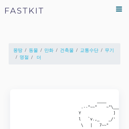
FASTKIT
몽땅
동물
만화
건축물
교통수단
무기
명절
더
                                  ____

                           .--"~~"    ~"\___

                          Y              ]  ~~"\
                          l   `v.,_    _/'      
                           \   |   7~~"        /