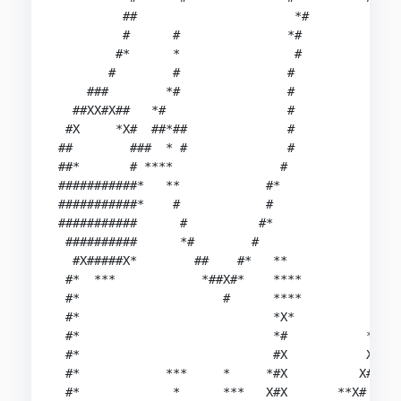
         ##                      *#         *#

         #      #               *#          *#

        #*      *                #           #

       #        #               #             #

    ###        *#               #             ##
  ##XX#X##   *#                 #             *X
 #X     *X#  ##*##              #              *
##        ###  * #              #              *
##*       # ****               #

###########*   **            #*                 
###########*    #            #                  
###########      #          #*                  
 ##########      *#        #                   *
  #X#####X*        ##    #*   **              **
 #*  ***            *##X#*    ****            *X
 #*                    #      ****           *X#
 #*                           *X*            X#

 #*                           *#           **#

 #*                           #X           X#

 #*            ***     *     *#X          X#

 #*             *      ***   X#X       **X#
