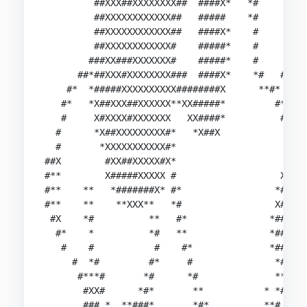
         ##XXX##XXXXXXXX##  ####X*   *#

         ##XXXXXXXXXXXX##   #####    *#

         ##XXXXXXXXXXXX##   ####X*    #        #
         ##XXXXXXXXXXXX#    #####*    #      ## 
        ###XX###XXXXXXX#    #####*    #     ##  
      ##*##XXX#XXXXXXXX###  ####X*    *#   #*   
    #*  *#####XXXXXXXXXX########X      **#*     
   #*   *X##XXX##XXXXXX**XX#####*         #*    
   #     X#XXXX#XXXXXXX   XX####*          #    
  #      *X##XXXXXXXXX#*   *X##X                
  #       *XXXXXXXXXXX#*                        
##X        #XX##XXXXX#X*                    *XX*
#**        X#####XXXXX #                   X####
#**    **   *#######X* #*                 *#####
#**    **    **XXX**   *#                 X#####
 #X    *#          **   #*               *####X*
  #*    *          *#   **               *####* 
   #    #           #    #*              *###*  
     #  *#         #*     #               *#*   
      #***#       *#      *#              **    
       #XX#      *#*       **           * *#    
       ### *  **###*       *#*          **#     