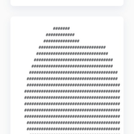
              #######

           ############

          ###############

        ############################

       ##############################

      #################################

     ##################################

    #####################################

   ######################################

   #######################################

  ########################################

  ########################################

  ########################################

  ########################################

  ########################################

   #######################################

   #######################################
