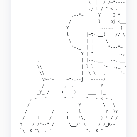
                            \  |  / /~"------"~

                          __.} l_/-^-<-.

                     .--"~      Y     I Y

                    /           l    oj-<______

                   Y       _     ~---~   (   ^ Y
                   l       |~t-.__(    // \.__.^
                    \      | |    ~\      _.^

                     "-._  | |      "---"~

                         Y |-^----------..,__

       .                 | |--.,__   --.,__  ~"-
       \\                | l l    "~--.,_  ~--. 
        \\    _____      |  \ \___,      "-._   
         \>-"~     ~"-.--j   ~----/          "--
         /        ,--.           Y

       _Y_ /     (    )     ___  |_

    ,-~   "       "--"     "   ~-< ~-.

   /                    Y         \   \

  /          /     .    l          Y  )Y

 /     l    /-.____l    !\,      ) ! / /

Y    / /"--" /      \__/' \     / /_K-~

`\__K-"\__.-"              ^.__K-"