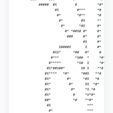
           #####  #X         #          *#*     
                   #X         #***      *#      
                    #*        *#**      *#      
                     #*         #X      **      
                      #*       *#X      #*      
                        #* *##X# #*     #*      
                         ###     #*     #*      
                                 #X     #*      
                     X####X       X     #*      
                  #XX*      *##   #*     #      
                 #***        *X##  *     *#**   
                #*****        *X#  X     *#**   
               #X*##X##*        X# X    **#     
              #X****   *#*      *##X   **#      
              #X*        #*      *#X   *#       
              #X*         #*      XX  *#*       
              #X*          #*     *X *#         
              #X*           #     *X*#*         
              ##*           *#    **#*         *
               #X                  ***        *X
                #*                 ***       *#*