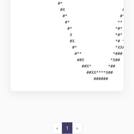
                #*                          *#  
                 #X                        #*   
                  #*                      #*    
                   #*                    **     
                    #*                  *#*    *
                     X                  *#*   *X
                     #X                 *# *####
                      #*                *XX#    
                       #**             *###

                        ##X           *X##

                          ##X*       *##

                            ##XX****X##

                               ######
«
1
»