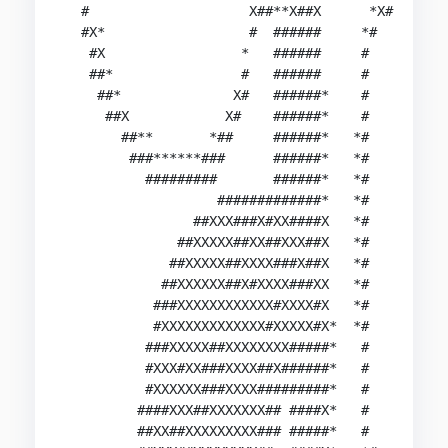
  #                    X##**X##X      *X#

  #X*                  #  ######     *#

   #X                 *   ######     #

   ##*                #   ######     #

    ##*              X#   ######*    #

     ##X            X#    ######*    #

       ##**       *##     ######*   *#

        ###******###      ######*   *#

          #########       ######*   *#

                   #############*   *#

                ##XXX###X#XX####X   *#

              ##XXXXX##XX##XXX##X   *#

             ##XXXXX##XXXX###X##X   *#

            ##XXXXXX##X#XXXX###XX   *#

           ###XXXXXXXXXXXX#XXXX#X   *#

           #XXXXXXXXXXXXX#XXXXX#X*  *#

          ###XXXXX##XXXXXXXX#####*   #

          #XXX#XX###XXXX##X######*   #

          #XXXXXX###XXXX#########*   #

         ####XXX##XXXXXXX## ####X*   #

         ##XX##XXXXXXXXX### #####*   #
