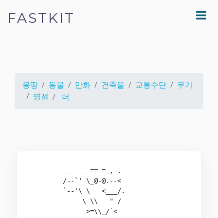
FASTKIT
몽땅
동물
만화
건축물
교통수단
무기
명절
더
         __  _-==-=_,-.

        /--`' \_@-@.--<

        `--'\ \   <___/.  

             \ \\   " /  

              >=\\_/`<
