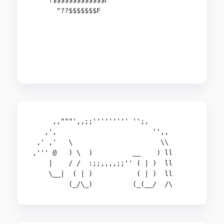
   "?$$$$$$$$$$$$$F                            "
      "??$$$$$$$F                               
                                                
                                               u
                                              `$
                                               "
                                               
     ,,"""',,;;''''''''' '';,

   ,',                        '',,

 ,' ,'   \                      \\

,''' @   ) \  )          __    ) ll

    |    / /  :;;,,,,;;'' ( | )  ll

    \__|  ( | )           ( | )  ll

         (_/\_)          (_(__/  /\