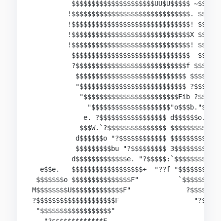
          $$$$$$$$$$$$$$$$$$$$$UU$U$$$$$ ~$$$$$$
         !$$$$$$$$$$$$$$$$$$$$$$$$$$$$$$. $$$$$$
         !$$$$$$$$$$$$$$$$$$$$$$$$$$$$$$! $$$$$$
         !$$$$$$$$$$$$$$$$$$$$$$$$$$$$$$X $$$$$$
         !$$$$$$$$$$$$$$$$$$$$$$$$$$$$$$! $$$$$$
          $$$$$$$$$$$$$$$$$$$$$$$$$$$$$$  $$$$$$
          ?$$$$$$$$$$$$$$$$$$$$$$$$$$$$f $$$$$$$
           $$$$$$$$$$$$$$$$$$$$$$$$$$$$ $$$$$$$$
           "$$$$$$$$$$$$$$$$$$$$$$$$$$$ ?$$$$$$$
            "$$$$$$$$$$$$$$$$$$$$$$$$Fib ?$$$$$$
              "$$$$$$$$$$$$$$$$$$$$"o$$$b."$$$$$
             e. ?$$$$$$$$$$$$$$$$$ d$$$$$$o."?$$
            $$$W.`?$$$$$$$$$$$$$$$ $$$$$$$$$e. "
           d$$$$$$o "?$$$$$$$$$$$$ $$$$$$$$$$$$$
           $$$$$$$$$bu "?$$$$$$$$$ 3$$$$$$$$$$$$
          d$$$$$$$$$$$$$e. "?$$$$$:`$$$$$$$$$$$$
  e$$e.   $$$$$$$$$$$$$$$$$$+  "??f "$$$$$$$$$$$
 $$$$$$$o $$$$$$$$$$$$$$$F"          `$$$$$$$$$$
M$$$$$$$$U$$$$$$$$$$$$$F"              ?$$$$$$$$
?$$$$$$$$$$$$$$$$$$$$F                   "?$$$$$
 "$$$$$$$$$$$$$$$$$$"                       ?$$$