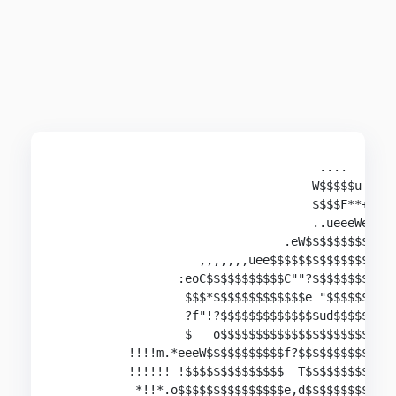
                                     ....

                                    W$$$$$u

                                    $$$$F**+    
                                    ..ueeeWeeo..
                                .eW$$$$$$$$$$$$$
                    ,,,,,,,uee$$$$$$$$$$$$$$$$$$
                 :eoC$$$$$$$$$$$C""?$$$$$$$$$$$$
                  $$$*$$$$$$$$$$$$$e "$$$$$$$$$$
                  ?f"!?$$$$$$$$$$$$$$ud$$$$$$$$$
                  $   o$$$$$$$$$$$$$$$$$$$$$$$$$
          !!!!m.*eeeW$$$$$$$$$$$f?$$$$$$$$$$$$$$
          !!!!!! !$$$$$$$$$$$$$$  T$$$$$$$$$$$$$
           *!!*.o$$$$$$$$$$$$$$$e,d$$$$$$$$$$$$$