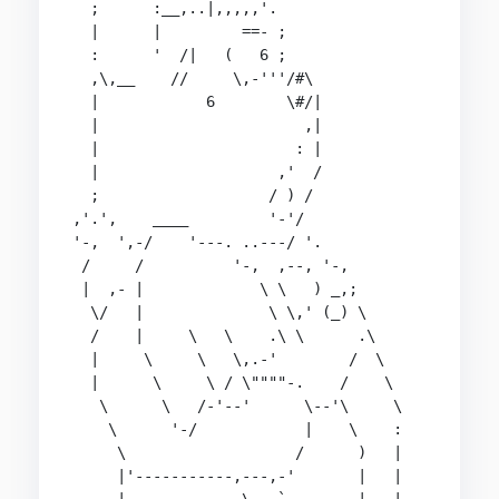
  ;      :__,..|,,,,,'.

  |      |         ==- ;

  :      '  /|   (   6 ;

  ,\,__    //     \,-'''/#\

  |            6        \#/|

  |                       ,|

  |                      : |

  |                    ,'  /

  ;                   / ) /

,'.',    ____         '-'/

'-,  ',-/    '---. ..---/ '.

 /     /          '-,  ,--, '-,

 |  ,- |             \ \   ) _,;

  \/   |              \ \,' (_) \

  /    |     \   \    .\ \      .\

  |     \     \   \,.-'        /  \

  |      \     \ / \""""-.    /    \

   \      \   /-'--'      \--'\     \

    \      '-/            |    \    :

     \                   /      )   |

     |'-----------,---,-'       |   |
