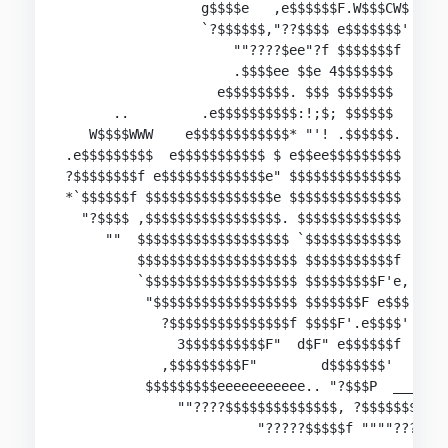
                 g$$$$e   ,e$$$$$$F.W$$$CW$

                 `?$$$$$$,"??$$$$ e$$$$$$$'

                     ""????$ee"?f $$$$$$$f

                     .$$$$ee $$e 4$$$$$$$

                   e$$$$$$$$. $$$ $$$$$$$

      ..         .e$$$$$$$$$$:!;$; $$$$$$

   W$$$$WWW    e$$$$$$$$$$$$* "'! .$$$$$$.

.e$$$$$$$$$  e$$$$$$$$$$$ $ e$$ee$$$$$$$$$

?$$$$$$$$f e$$$$$$$$$$$$$e" $$$$$$$$$$$$$$

*`$$$$$$f $$$$$$$$$$$$$$$$e $$$$$$$$$$$$$$

  "?$$$$ ,$$$$$$$$$$$$$$$$$. $$$$$$$$$$$$$

     ""  $$$$$$$$$$$$$$$$$$$ `$$$$$$$$$$$$

         $$$$$$$$$$$$$$$$$$$$ $$$$$$$$$$$f

         `$$$$$$$$$$$$$$$$$$$ $$$$$$$$$F'e,

          "$$$$$$$$$$$$$$$$$$ $$$$$$$F e$$$

            ?$$$$$$$$$$$$$$$f $$$$F'.e$$$$'

              3$$$$$$$$$$F"  d$F" e$$$$$$f

            ,$$$$$$$$$F"        d$$$$$$$'

          $$$$$$$$$eeeeeeeeeee.. "?$$$P  ____,,,
              ""????$$$$$$$$$$$$$$, ?$$$$$$$$$$$
                        "?????$$$$$f """"??????