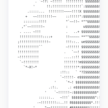
          . `~!?: ~!!!!!  !!!!!!!!! $$$$$$$$$$$$
         '      !!:!!!!!!!!!!!!!!!`:$$$$$$$$$$$$
      .:::::...  !!!!!!!!~~~~!!!!X $$$$$$$$$$$$$
     +   ~~!!!!!!!!~~     ::!!!!!":$$$$$$$$$$$$$
    ::::::::!!!!          "`~~!!~ *""$$$$$$$$$$$
   ,"`~~!!!!!!~           :        u$$$$$$$$$$$$
  . .... ~!!!             .   ..+ $$$$$$$$$$$$$$
  !!!!!!!!!!!!::::+       !!~~~~~ **""$$$$$$$$$$
 ;!!!!!!!!!!!!!!!~        !!!::.. ue$$$$$$$$$$$$
 !!!!!!!!!!!``            ~!!!!!! $$$$$$$$$$$$$$
 !!!!!!!!!!!             .   `~~! $$$$$$$$$$$$$$
 ~!!!!!!!!!!             ....::!! $$$$$$$$$$$$$$
  `~!!!!!!!!             !!!!!!!!m$$$$$$$$$$$$$$
    `*~X!~*              !!!!!!!*:$$$$$$$$$$$$$$
                       :!!::   ` "?I$$$$$$$$$$$`
                       `~!!!!!- e$$$$$$$$$$$$$~

                    '     `*~! $$$$$$$$$$$$$$" .
                 .:!:.     .: e$$$$$$$$$$$$$" ~ 
               '    `~!!!!!!~:$$$$$$$$$$$$* :*  
            ::::::..   ~!!!` $$$$$$$$$$$$":!~  :
           -~!!!!!!!!::..!! 8$$$$$$$$$$*.!!!..!!
         '     "~~!!!!!!!!! #$$$$$$$$*(!!!!!!!!!