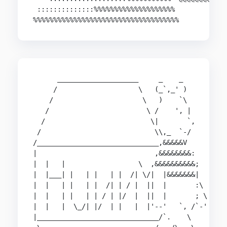
 ::::::::::::::%%%%%%%%%%%%%%%%%%%%

%%%%%%%%%%%%%%%%%%%%%%%%%%%%%%%%%%%%
      ____________________     _    _

     /                    \   (_`,_' )

    /                      \   )    `\

   /                        \ /    ', |

  /                          \|       `,

 /                            \\,_  `-/

/______________________________,&&&&&V

|                             ,&&&&&&&&:

|  |   |                  \  ,&&&&&&&&&&;

|  |___| |   | |   | |  /| \/|  |&&&&&&&|

|  |   | |   | |  /| | / |  ||  |       :\

|  |   | |   | | / | |/  |  ||  |       ; \

|  |   |  \_/| |/  | |   |  |'--'   `, /`-'

|______________________________/`.    \
