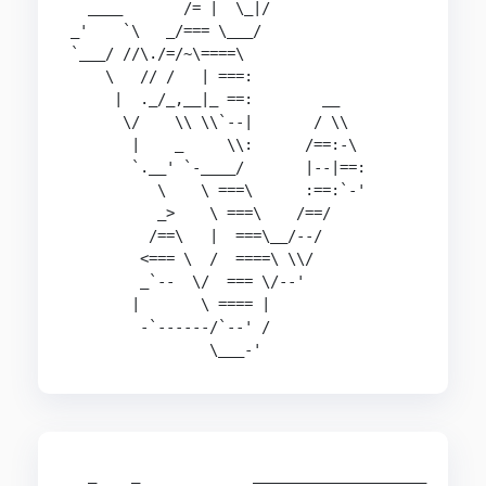
  ____       /= |  \_|/

_'    `\   _/=== \___/

`___/ //\./=/~\====\

    \   // /   | ===:

     |  ._/_,__|_ ==:        __

      \/    \\ \\`--|       / \\

       |    _     \\:      /==:-\

       `.__' `-____/       |--|==:

          \    \ ===\      :==:`-'

          _>    \ ===\    /==/

         /==\   |  ===\__/--/

        <=== \  /  ====\ \\/

        _`--  \/  === \/--'

       |       \ ==== |

        -`------/`--' /

  _    _             ____________________
