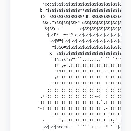
          "eee$$$$$$$$$$$$$$$$$$$$$$$$$$$$$$$$$$
         b ?$$$$$$$$$$$$$$**$$$$$$$$$$$$$$$$$$$$
         Tb "$$$$$$$$$$$$$$*uL"$$$$$$$$$$$$$$$$$
          $$o."?$$$$$$$$F" u$$$$$$$$$$$$$$$$$$$$
           $$$$en ```    .e$$$$$$$$$$$$$$$$$$$$$
            $$$B*  =*"?.e$$$$$$$$$$$$$$$$$$$$$$$
             $$$W"$$$$$$$$$$$$$$$$$$$$$$$$$$$$$$
              "$$$o#$$$$$$$$$$$$$$$$$$$$$$$$$$$$
             R: ?$$$W$$$$$$$$$$$$$$$$$$$$$$$$$$$
              !!n.?$???""``.......,``````"""""""
               !* ,+::!!!!!!!!!!!!!!!!!!!!!!!!!!
               "!?!!!!!!!!!!!!!!!!!!~ !!!!!!!!!!
               +!!!!!!!!!!!!!!!!!!!! !!!!!!!!!!!
             .!!!!!!!!!!!!!!!!!!!!!' !!!!!!!!!!!
            :!!!!!!!!!!!!!!!!!!!!!!' !!!!!!!!!!!
         .+!!!!!!!!!!!!!!!!!!!!!~~!! !!!!!!!!!!!
        :!!!!!!!!!!!!!!!!!!!!!!!!!.`:!!!!!!!!!!!
        "~!!!!!!!!!!!!!!!!!!!!!!!!!!.~!!!!!!!!!!
            ~~!!!!!!!!!!!!!!!!!!!!!!! ;!!!!~` ..
          :..    `+~!!!!!!!!!!!!!!!!! :!;`.e$$$$
          $$$$$$beeeu..  `````~+~~~~~" ` !$$$$$$