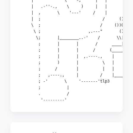
     |             \   `-,      |   |

     |   .-''-.,    \     )     |   |

     |  ,       \    '---'     /    |

     |  ;                          /      ())

     \  ;                         /     ())O())

      \ ;                    ,.---"       ())

       \;       |________..-'    /       \\|//

        ;       |       |       /      ____|____
        ;       |       |      /      (_________
        ;       |       |  ,.----.,    |        
        ;       )       |          \   |        
        ;      /        |          |   |        
        ;   ,----.,     |         /    |________
        ; -'       \     '-------'tlp3

        ;           |

        .           /

         '---------'