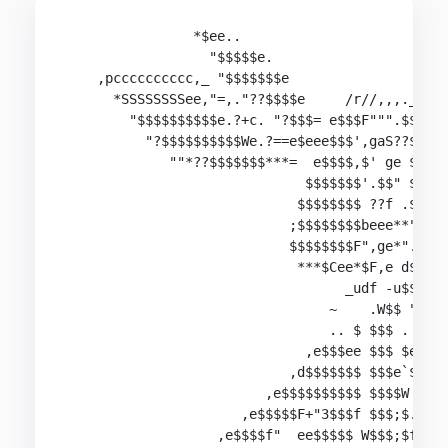
                *$ee..

                  "$$$$$e.

    ,pcccccccccc,_ "$$$$$$$e

      *SSSSSSSSee,"=,."??$$$$e     /r//,,,._  _

        "$$$$$$$$$$e.?+c. "?$$$= e$$$F""".$$$",,
          "?$$$$$$$$$$We.?==e$eee$$$',gaS??$$$$F
             ""*??$$$$$$$***=  e$$$$,$' ge $$$'d
                              $$$$$$$'.$$" $$$ $
                             $$$$$$$$ ??f .$$$ $
                            ;$$$$$$$$beee**".,yy
                            $$$$$$$$F",ge*".'?$$
                             ***$Cee*$F,e d$b_"*
                                   _udf -u$$$*""
                                 ~    .W$$ "****
                                 .. $ $$$ .     
                              ,e$$$ee $$$ $e    
                            ,d$$$$$$$ $$$e`$$be 
                         ,e$$$$$$$$$$ $$$$W ?$$$
                      ,e$$$$$F+"3$$$f $$$;$. ?$$
                   ,e$$$$f"  ee$$$$$ W$$$;$f "??