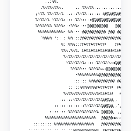
           .,;%%,                               
         ;%%%%%%%%,     ...%%%%%::::::::::::::..
       ;%%% %%%%%%% ..:::%%%%:::::::@@@@@@@@@@@@
       %%%%%% %%%%%:::::%%%::::@@@@@@@@@@@@@@@@@
       %%%%%%% %%%%:::%%%::::@@@@@@@@@   @@@@@  
        %%%%%%%%%%%::%%::::@@@@@@@@@@ @@@ @@@ @@
         `%%%%'':: ::%%:::@@@@@@@@@@@@@@@@@@@@@@
                  %::%%%::@@@@@@@@@@@    @@@@@  
                  %%%:%%%::@@@@@@@@@@@aa@@@@@@@a
                   %%%%%%%%%%%%%%%%%%%%%%%%%%%%%
                    %%%%%%%%:::::%%%%%%aa@@@@@@@
                      %%%%%:::%%%%%aa@@@@@@@@@@@
                        :%%%%%%%%%@@@@@@@@@@@@@@
                       :::::::%%%@@@@@@@@ @@@@@@
                     :::::%%%%%%%@@@@@@@  @@@@@@
                   %%%%%%%%%%%%%%%@@@@@@   @@@@@
                 ::::::%%%%%%%%%%%%@@@@@,,  @@@@
               :::::::::::::%%%%%%%@@@@@,,',    
             ::::::::%%%%%%%%%%%%% @@@@@, ,,    
           %%%%%%%%%%%%%%%%%%%%%%  @@@@@aaaaaaa@
      :::::::::%%%%%%%%%%%%%%%%%   @@@@@@@@@@@@@
    :::::::::::::::::::%%%%%%%%%%%  @@@@@@@@@@@
