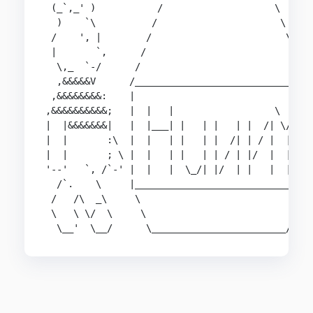
 (_`,_' )           /                    \

  )    `\          /                      \

 /    ', |        /                        \

 |       `,      /                          \

  \,_  `-/      /                            \

  ,&&&&&V      /______________________________\

 ,&&&&&&&&:    |                              |

,&&&&&&&&&&;   |  |   |                  \  / |

|  |&&&&&&&|   |  |___| |   | |   | |  /| \/  |

|  |       :\  |  |   | |   | |  /| | / |  |  |

|  |       ; \ |  |   | |   | | / | |/  |  |  |

'--'   `, /`-' |  |   |  \_/| |/  | |   |  |  |

  /`.    \     |______________________________| 
 /   /\  _\     \                            /  
 \   \ \/  \     \                          /  o
  \__'  \__/      \________________________/