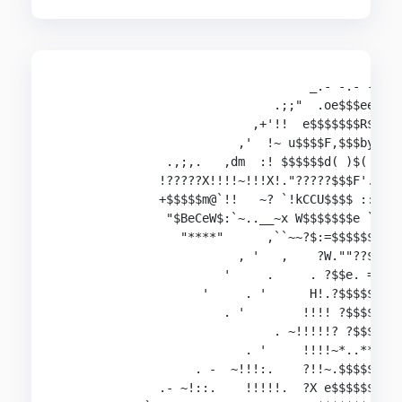
                                   _.- -.- -._  
                              .;;"  .oe$$$eeu.. 
                           ,+'!!  e$$$$$$$R$$$$x
                         ,'  !~ u$$$$F,$$$by,?$"
               .,;,.   ,dm  :! $$$$$$d( )$( )?d$
              !?????X!!!!~!!!X!."?????$$$F'.::::
              +$$$$$m@`!!   ~? `!kCCU$$$$ ::::::
               "$BeCeW$:`~..__~x W$$$$$$$e `::::
                 "****"      ,``~~?$:=$$$$$$eppp
                         , '   ,    ?W.""??$$FFF
                       '     .     . ?$$e. ==+* 
                    '     . '      H!.?$$$$$$$$$
                       . '        !!!! ?$$$$$$$$
                              . ~!!!!!? ?$$$$$$$
                          . '     !!!!~*..****C.
                   . -  ~!!!:.    ?!!~.$$$$$$$$$
              .- ~!::.    !!!!!.  ?X e$$$$$$$$$$