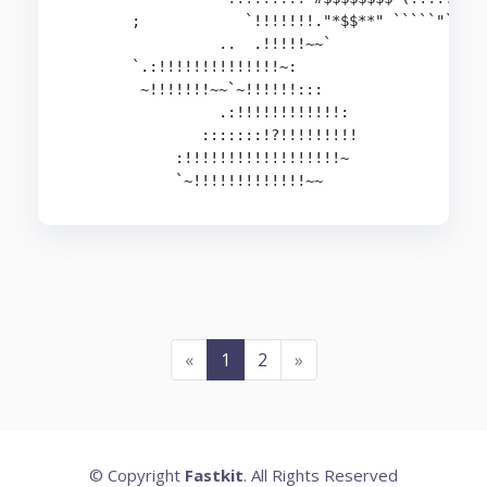
       ;            `!!!!!!!."*$$**" `````"`!!!!
                 ..  .!!!!!~~`               `!!
       `.:!!!!!!!!!!!!!!~:                     !
        ~!!!!!!!~~`~!!!!!!:::                  ~
                 .:!!!!!!!!!!!!:                
               :::::::!?!!!!!!!!!

            :!!!!!!!!!!!!!!!!!!~

«
1
2
»
© Copyright
Fastkit
. All Rights Reserved