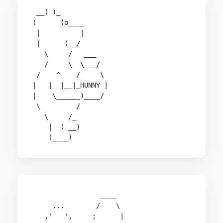
 __( )_

(      (o____

 |          |

 |      (__/

   \     /   ___

   /     \  \___/

 /    ^    /     \

|   |  |__|_HUNNY |

|    \______)____/

 \         /

   \     /_

    |  ( __)

    (____)
                 ____

     ...        /    \

   ,'   ',     ;      |
