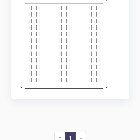
`._______________________________.'

   || ||       || ||       || ||

   || ||       || ||       || ||

   || ||       || ||       || ||

   || ||       || ||       || ||

   || ||       || ||       || ||

   || ||       || ||       || ||

   || ||       || ||       || ||

   || ||       || ||       || ||

   || ||       || ||       || ||

   || ||       || ||       || ||

   || ||       || ||       || ||

  _||_||_______||_||_______||_||_

.'_______________________________`.
«
1
»