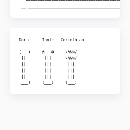
   ==========================================

 __|_________________________________________
Doric     Ionic   Corinthian

_____      ___      _____

(   )     @   @     \%%%/

 |||       |||      \%%%/

 |||       |||       |||

 |||       |||       |||

 |||       |||       |||

(___)     (___)     (___)