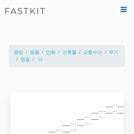
FASTKIT
몽땅
동물
만화
건축물
교통수단
무기
명절
더
                                    ___--___

                              ___---___--___-

                        ___---___---        -

                  ___---___---

            ___---___---
