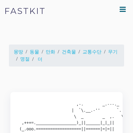
FASTKIT
몽땅
동물
만화
건축물
교통수단
무기
명절
더
                        ,-.        _.---._

                      |  `\.__.-''       `.

                       \  _        _  ,.   \

 ,+++=._________________)_||______|_|_||    |

(_.ooo.===================||======|=|=||    |
