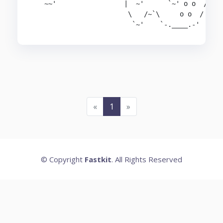
   ~~'                 |  ~'      `~' o o  /

                        \   /~`\     o o  /

                         `~'    `-.____.-' 
«
1
»
© Copyright
Fastkit
. All Rights Reserved