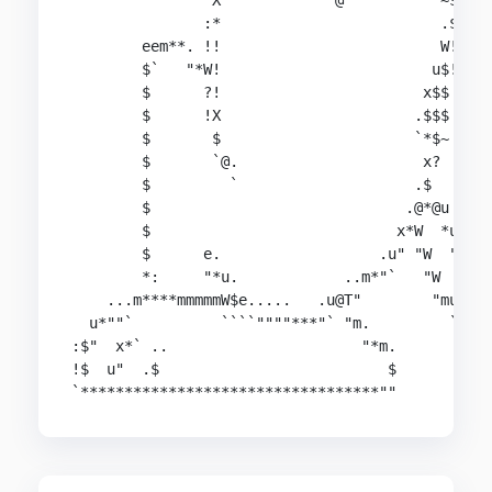
                X"           "@""         ~$

               :*                         .$

        eem**. !!                         W!

        $`   "*W!                        u$!

        $      ?!                       x$$

        $      !X                      .$$$

        $       $                      `*$~

        $       `@.                     x?

        $         `                    .$

        $                             .@*@u

        $                            x*W  *u

        $      e.                  .u" "W  "@u

        *:     "*u.            ..m*"`   "W   "@.
    ...m****mmmmmW$e.....   .u@T"        "mu.m@*
  u*""`          ````""""***"` "m.         ``

:$"  x*` ..                      "*m.

!$  u"  .$                          $

`**********************************""