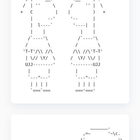
 /  | ''     \      /     '' |  \

+   C         |    |         )   +

    |      --'      '--      |

    |  l----`        '----|  |

    |    |              |    |

   /`----'\            /`----'\

  /        \          /        \

 'T~T'/\\ //\        /\\ //\'T~T'

  | \// \Y/  \      /  \Y/ \\/ |

  UJJ--------'      '--------UJJ

   |       |          |       |

   `---^---'          `---^---'

    | | | |            | | | |

    `===`===          ==='==='
                            _______.

                         ,=~       '~\c.
