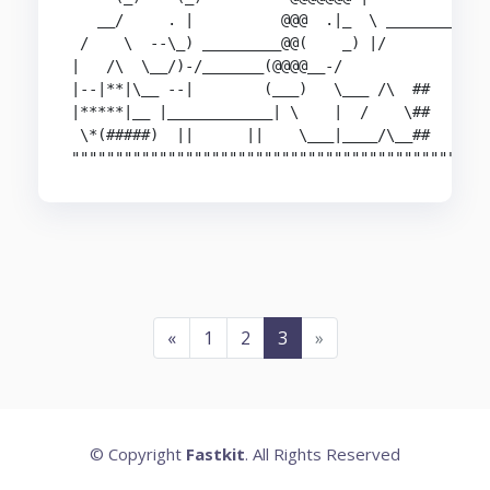
   __/     . |          @@@  .|_  \ ____________
 /    \  --\_) _________@@(    _) |/            
|   /\  \__/)-/_______(@@@@__-/                 
|--|**|\__ --|        (___)   \___ /\  ##       
|*****|__ |____________| \    |  /    \##    __-
 \*(#####)  ||      ||    \___|____/\__##   !___
"""""""""""""""""""""""""""""""""""""""""""""""
«
1
2
3
»
© Copyright
Fastkit
. All Rights Reserved