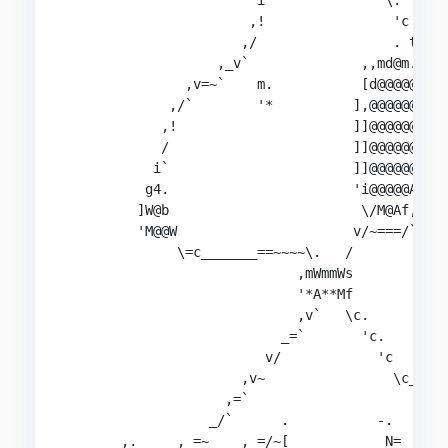
                        i`             '\.

                       ,!                'c

                      ,/                 . t

                   ,_v`              ,,md@m.\

               ,v=~`    m.           [d@@@@@/i

             ,/`        '*          ],@@@@@@[[

            ,!                      ]]@@@@@@[[

            /                       ]]@@@@@@[[

           i`                       ]]@@@@@@[[

          g4.                       'i@@@@@A\!

         ]W@b                        \/M@Af,!

         'M@@W                      v/~===/`

              \=c_______==~~~~\.   /

                             ,mWmmWs

                             '*A**Mf

                             ,v`   \c.

                           _=`       'c.        
                         v/            'c       
                      ,v~                \c_  __
                    ,=`                     ~~  
                  _/`      .           -.       
       ,.     ,_=~    ,_=/~[            N=__  __