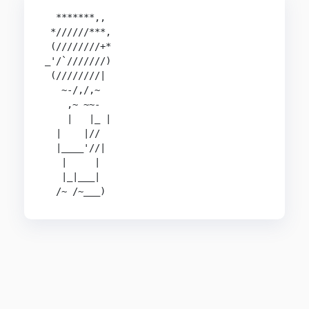
  *******,,

 *//////***,

 (////////+*

_'/`///////)

 (////////|

   ~-/,/,~

    ,~ ~~-

    |   |_ |

  |    |//

  |____'//|

   |     |

   |_|___|

  /~ /~___)