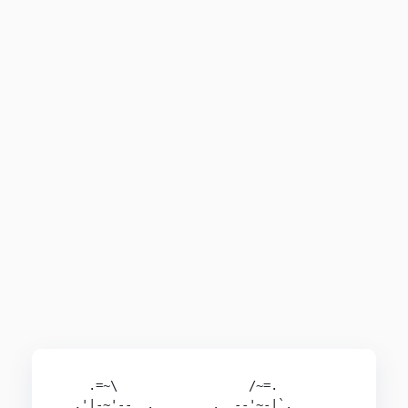
    .=~\                  /~=.

  ,'|-~'--__.        .__--'~-|`.
