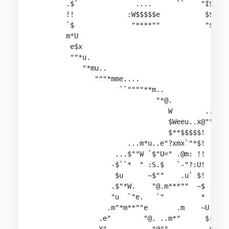
        .$`              ....      ``    "I$$$$$
        !!             :W$$$$$e           $$$$$$
        `$              "****""           "$$$$$
        m*U                                 """"
         e$x                                    
         ""*u.                                  
            "*mu..                              
               """*mme....                      
                     ``""""**m..                
                              "*@.              
                                 W        ..um**
                                 $Weeu..x@""`   
                                 $**$$$$$!      
                       ...m*u..e"?xmx`"*$!      
                    ...$""W `$"U=" .@m: !!      
                   -$``*  " :S.$   `-"?:U!

                    $u      ~$""    .u` $!

                   .$"*W.    "@.m***""  ~$

                   "u  `"e.   `"         *

                  .m"*m**""e       .m    ~U

                .e"        "@. ..m*"      $:
