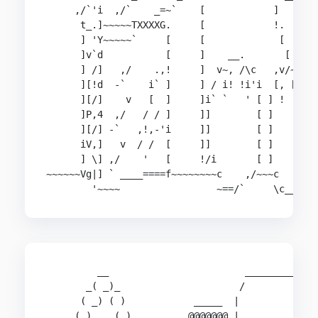
     ,/`'i  ,/`    _=~`    [            ]   ~~

      t_.]~~~~~TXXXXG.     [            !.

      ] 'Y~~~~~`     [     [             [

      ]v`d           [     ]    __.       [

      ] /]   ,/    .,!     ]  v~, /\c   ,v/~~=.

      ][!d  -`    i` ]     ] / i! !i'i  [, [] /c
      ][/]    v   [  ]     ]i` `   ' [ ] !    !'
      ]P,4  ,/   / / ]     ]]        [ ]        
      ][/] -`   ,!,-'i     ]]        [ ]        
      iV,]   v  / /  [     ]]        [ ]        
      ] \] ,/    '   [     !/i       [ ]       ,
~~~~~~Vg|] ` ____====f~~~~~~~~c    ,/~~~c     ,/
        '~~~~                 ~==/`     \c__=`
         __                        _____________
       _( _)_                     /             
      ( _) ( )            _____  |              
     (_)    (_)          @@@@@@@ |              