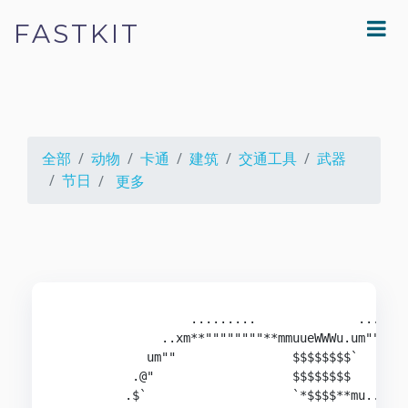
FASTKIT
全部
动物
卡通
建筑
交通工具
武器
节日
更多
                  .........              ...mm**
              ..xm**""""""""**mmuueWWWu.um""`   
            um""                $$$$$$$$`       
          .@"                   $$$$$$$$        
         .$`                    `*$$$$**mu..ueeu