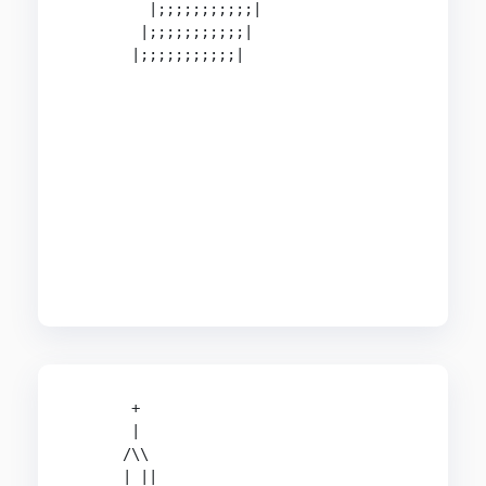
         |;;;;;;;;;;;|

        |;;;;;;;;;;;| 

       |;;;;;;;;;;;|   

                                                
                                                
                                             Fai
                                                
                                               
       +

       |

      /\\

      | ||
