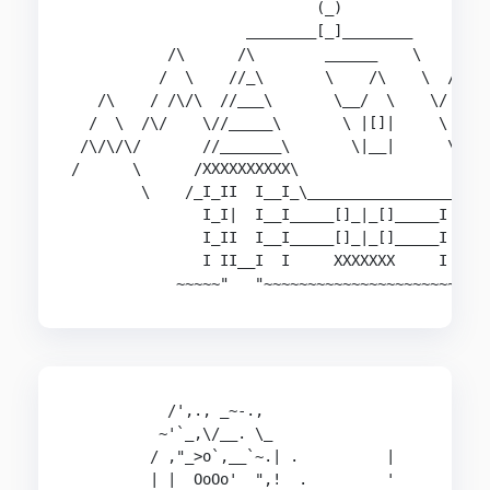
                            (_)                 
                    ________[_]________      /\/
           /\      /\        ______    \    /   
          /  \    //_\       \    /\    \  /\/\/
   /\    / /\/\  //___\       \__/  \    \/

  /  \  /\/    \//_____\       \ |[]|     \

 /\/\/\/       //_______\       \|__|      \

/      \      /XXXXXXXXXX\                  \

        \    /_I_II  I__I_\__________________\

               I_I|  I__I_____[]_|_[]_____I

               I_II  I__I_____[]_|_[]_____I

               I II__I  I     XXXXXXX     I

            ~~~~~"   "~~~~~~~~~~~~~~~~~~~~~~~~
           /',., _~-.,

          ~'`_,\/__. \_

         / ,"_>o`,__`~.| .          |           
         | |  OoOo'  ",!  .         '
