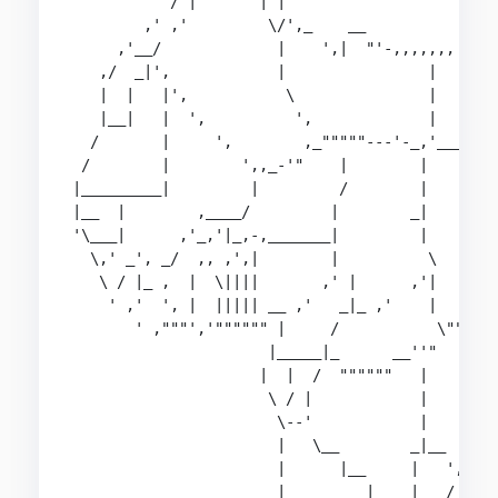
           / |       | |

        ,' ,'         \/',_    __

     ,'__/             |    ',|  "'-,,,,,,,

   ,/  _|',            |                |   \

   |  |   |',           \               |    \

   |__|   |  ',          ',             |     \

  /       |     ',        ,_"""""---'-_,'______\
 /        |        ',,_-'"    |        |        
|_________|         |         /        |        
|__  |        ,____/         |        _|       /
'\___|      ,'_,'|_,-,_______|         |       /
  \,' _', _/  ,, ,',|        |          \       
   \ / |_ ,  |  \||||       ,' |      ,'|    _""
    ' ,'  ', |  ||||| __ ,'   _|_ ,'    |    |""
       ' ,"""','"""""" |     /           \"""|  
                      |_____|_      __''"    \  
                     |  |  /  """"""   |      \ 
                      \ / |            |       /
                       \--'            |      /

                       |   \__        _|__    |

                       |      |__     |   ',,,|

                       |         |____|   /   |
