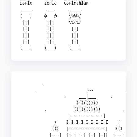
Doric     Ionic   Corinthian

_____      ___      _____

(   )     @   @     \%%%/

 |||       |||      \%%%/

 |||       |||       |||

 |||       |||       |||

 |||       |||       |||

(___)     (___)     (___)
         .

      .                    |~~             .

                  .     ___|___      .

                       ((((())))

          .           (((((()))))         .

                    |-------------|

              +    I_I_I_I_I_I_I_I_I    +

             (()   |---------------|   (()

            |---|  ||-| |-| |-| |-||  |---|
