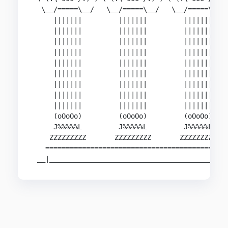
  \__/=====\__/   \__/=====\__/   \__/=====\_

     |||||||         |||||||         |||||||

     |||||||         |||||||         |||||||

     |||||||         |||||||         |||||||

     |||||||         |||||||         |||||||

     |||||||         |||||||         |||||||

     |||||||         |||||||         |||||||

     |||||||         |||||||         |||||||

     |||||||         |||||||         |||||||

     |||||||         |||||||         |||||||

     (oOoOo)         (oOoOo)         (oOoOo)

     J%%%%%L         J%%%%%L         J%%%%%L

    ZZZZZZZZZ       ZZZZZZZZZ       ZZZZZZZZZ

   ==========================================

 __|_________________________________________