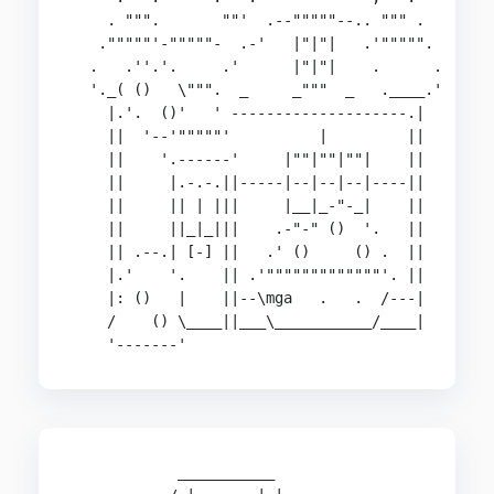
    . """.       ""'  .--"""""--.. """ .

   ."""""'-"""""-  .-'   |"|"|   .'""""".

  .   .''.'.     .'      |"|"|    .      .

  '._( ()   \""".  _     _"""  _   .____.'

    |.'.  ()'   ' --------------------.|

    ||  '--'"""""'          |         ||

    ||    '.------'     |""|""|""|    ||

    ||     |.-.-.||-----|--|--|--|----||

    ||     || | |||     |__|_-"-_|    ||

    ||     ||_|_|||    .-"-" ()  '.   ||

    || .--.| [-] ||   .' ()     () .  ||

    |.'    '.    || .'"""""""""""""'. ||

    |: ()   |    ||--\mga   .   .  /---|

    /    () \____||___\___________/____|

            ___________
