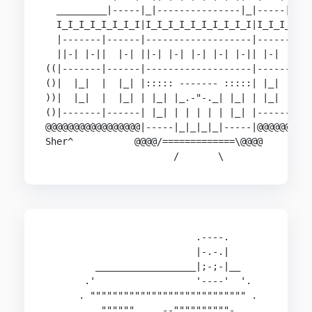
  _________|-----|_|---------------|_|-----|____
  I_I_I_I_I_I_I_I|I_I_I_I_I_I_I_I_I_I|I_I_I_I_I_
  |-------|------|-------------------|------|---
  ||-| |-||  |-| ||-| |-| |-| |-| |-|| |-|  ||-|
((|-------|------|-------------------|------|---
()|  |_|  |  |_| |::::: ------- :::::| |_|  |  |
))|  |_|  |  |_| | |_| |_.-"-._| |_| | |_|  |  |
()|-------|------| |_| | | | | | |_| |------|---
@@@@@@@@@@@@@@@@@|-----|_|_|_|_|-----|@@@@@@@@@@
Sher^           @@@@/=============\@@@@

                           .----.

                           |-.-.|

         __________________|;-;-|__

       .'                  '----'  '.

      . """""""""""""""""""""""""""" .

     .   ."""""".   .--""""""""""-,   .
