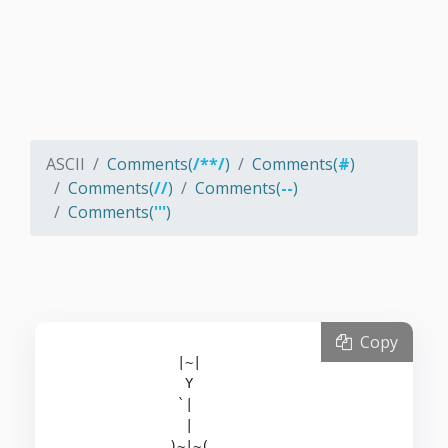
ASCII
Comments(
/**/
)
Comments(
#
)
Comments(
//
)
Comments(
--
)
Comments(
'''
)
Copy
              |~|

               Y

              `|

               |

             )~|~(
