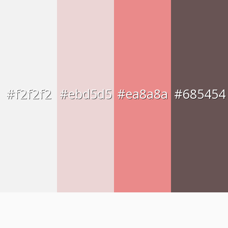
#f2f2f2
#ebd5d5
#ea8a8a
#685454