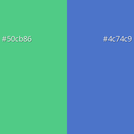
#50cb86
#4c74c9