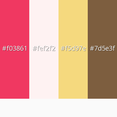
#f03861
#fef2f2
#f5d97e
#7d5e3f