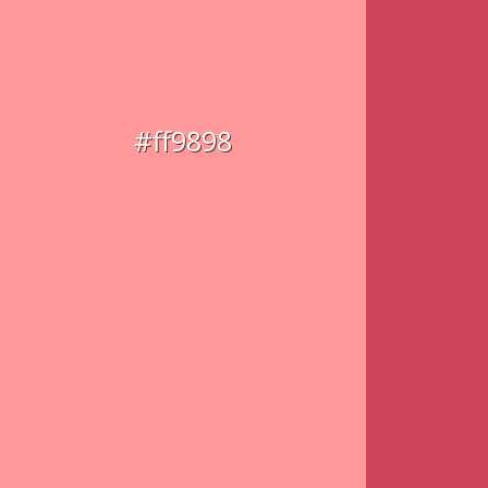
#ff9898