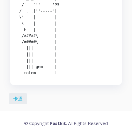
 /`   `''-----'P3

/ |. .|''-----"||

\'|   |        ||

 \|   |        ||

  E   |        ||

 /#####\       ||

 /#####\       ||

   |||         ||

   |||         ||

   |||         ||

   ||| gem     ||

  molom        Ll
卡通
© Copyright
Fastkit
. All Rights Reserved