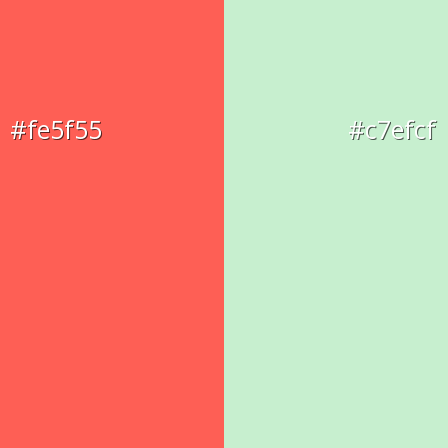
#fe5f55
#c7efcf