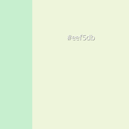
#eef5db