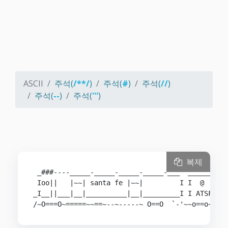
ASCII
주석(
/**/
)
주석(
#
)
주석(
//
)
주석(
--
)
주석(
'''
)
복제
 _###----_____-_____-_____-_____-___  __________
 Ioo||   |~~| santa fe |~~|         I I  @    I 
_I__||___|__|__________|__|_________I I ATSF  I 