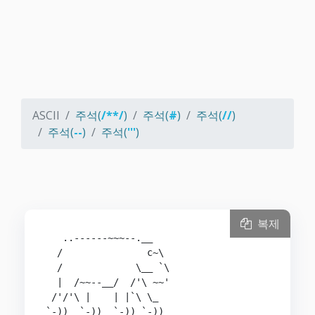
ASCII
주석(
/**/
)
주석(
#
)
주석(
//
)
주석(
--
)
주석(
'''
)
복제
   ..------~~~--.__

  /               c~\

  /             \__ `\

  |  /~~--__/  /'\ ~~'

 /'/'\ |    | |`\ \_

`-))  `-))  `-)) `-))