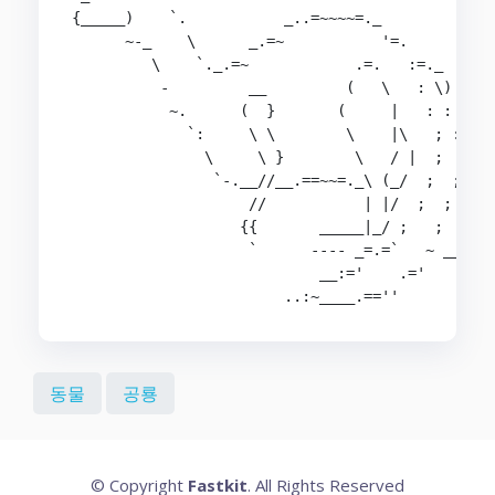
{_____)    `.           _..=~~~~=._

      ~-_    \      _.=~           '=.

         \    `._.=~            .=.   :=._

          -         __         (   \   : \)

           ~.      (  }       (     |   : :

             `:     \ \        \    |\   ; :

               \     \ }        \   / |  ;  }

                `-.__//__.==~~=._\ (_/  ;  ;

                    //           | |/  ;  ;

                   {{       _____|_/ ;   ;      
                    `      ---- _=.=`   ~ _____ 
                            __:='    .='     ___
                        ..:~____.==''
동물
공룡
© Copyright
Fastkit
. All Rights Reserved