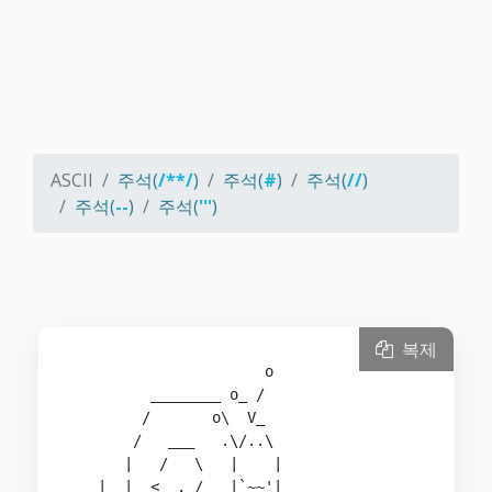
ASCII
주석(
/**/
)
주석(
#
)
주석(
//
)
주석(
--
)
주석(
'''
)
복제
                      o

         ________ o_ /

        /       o\  V_

       /   ___   .\/..\

      |   /   \   |    |

 _ |  |  <  ._/ _ |`~~'|
