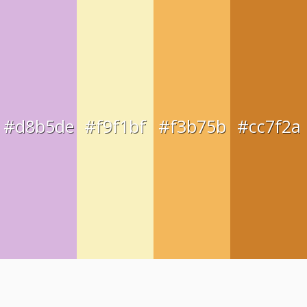
#d8b5de
#f9f1bf
#f3b75b
#cc7f2a