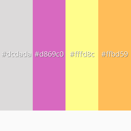
#dcdada
#d869c0
#fffd8c
#ffbd59