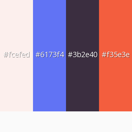
#fcefed
#6173f4
#3b2e40
#f35e3e