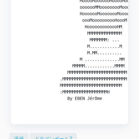
                        MooooMooooooMooooMoooM  
                        ooooooMMooooooooMooooM  
                        HooooooMoooooooMooooM   
                         oooMoooooooooHoooM     
                          HooooooooooooHM       
                           MMMMMMMMMMMMMM       
                            MMMMMMM: ...        
                           M............M       
                           M.MM..........       
                        M ..............MM      
                     MMMMM............MMMM      
                   MMMMMMMMMMMMMMMMMMMMMMMM     
                .MMMMMMMMMMMMMMMMMMMMMMMMMM     
                MMMMMMMMMMMMMMMMMMMMMMMMM       
                :MMMMMMMMMMMMMMMMMMH            
                   By EBEN Jérôme               
                                                
                                               
漫画
ドラゴンボールZ