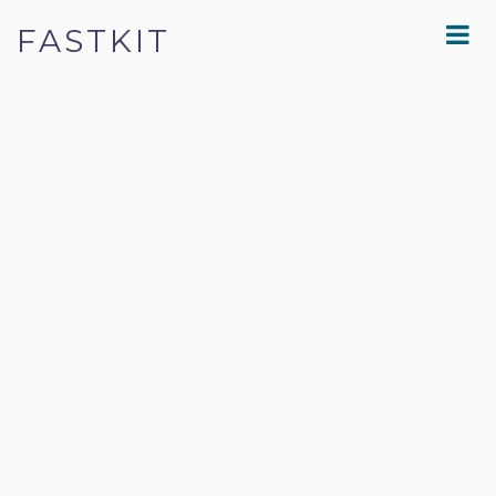
FASTKIT