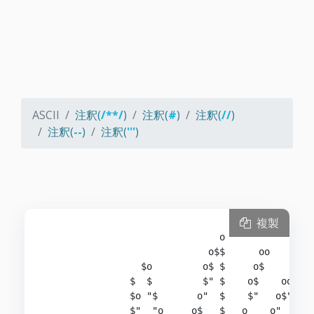
ASCII
注釈(
/**/
)
注釈(
#
)
注釈(
//
)
注釈(
--
)
注釈(
'''
)
複製
                               o

                             o$$      oo

                 $o         o$ $     o$

               $  $         $" $    o$    ooo

               $o "$       o"  $    $"   o$""

               $"  "o     o$   $   o    o"
