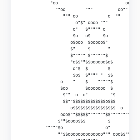
            "oo                           oo"

              ""oo        """          oo""

                 """ oo            o  ""

                      o"$" oooo """

                     o"   $""""" o

                     $o   o$     $o

                    o$ooo  $ooooo$"

                    $"     $       "

                    $""""" $""""""$

                    "o$$""$$oooooo$o$

                     o"$  $        $

                     $o$  $"""" "  $$

                o    "    $    """""$

                $oo       $ooooooo  $

                 $""  o  o"         "$

                 $$""$$$$$$$$$$$$$o$$$

                    o$$$$$$$$$$$$$$$$$  o

                ooo$""$$$$$"""""""$$""""""""o

               $""$oooo$$$         $         $o

          """""$o                 o"        o"""
               ""$$oooooooooooooo""" ooo$$"""
