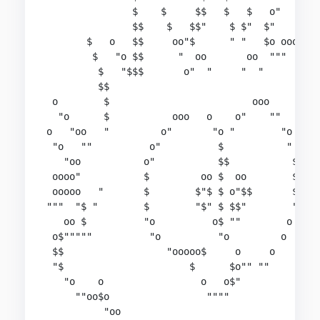
               $    $     $$   $   $   o"

               $$    $   $$"    $ $"  $"       o
       $   o   $$     oo"$      " "   $o oooo"""
        $   "o $$      "  oo       oo  """     o
         $   "$$$       o"  "     "  "      o "

         $$                                 "ooo
 o        $                         ooo        "
  "o      $           ooo   o    o"    ""

o   "oo   "         o"       "o "        "o     
 "o   ""          o"          $           "

   "oo           o"           $$           $    
 oooo"           $         oo $  oo        $    
 ooooo   "       $        $"$ $ o"$$       $   o
"""  "$ "        $        "$" $ $$"        "   $
   oo $          "o          o$ ""        o    $
 o$"""""          "o          "o         o     "
 $$                  "ooooo$     o     o        
 "$                      $      $o"" ""         
   "o    o                 o   o$"              
     ""oo$o                 """"             $oo
          "oo                               o$"
