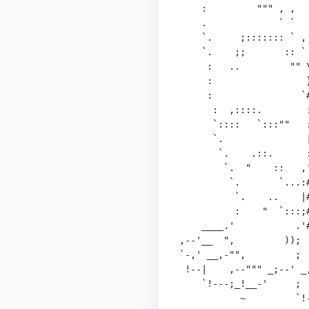
    :         """ , ,  
    .             ` `  
    `.     ;::::::: ` ,
    `.    ;;       :: `
     :   ..         "" 
     :                 
     :                `
      :  ,::::.        
      `::::   `:::""   
      `.               
       `.    .::.      
        `.  "    ::   ,
         `.       `...:
          `.    ..    |
          :    "  `:::;
    ____.'           .'
,--'__  ",         )); 
`-,' __,-"",         ; 
 !--|    ,--""" _;--' _
    `!---;_!__-'     ; 
           ~         `!-