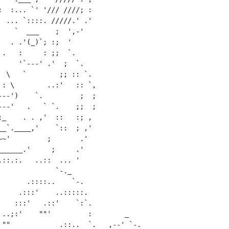
  :... `' '/// ////; :

 ... `::::. /////.' .'

   `  ___    ;  ',-'

  . .'(_)`; :;  '

.   :     : ;;  `.

    '`---' .'  ;  `.

 \   `        ;; :: `.

: \        ..:'   :: `,

--')    `.         ;  ;

--'   .   ` `.    ;;  ;

_    . . ,'  ::   :; ,

_`.____,'    `::  ; ,'

~'         ;       .'

_____.'     ;     .'

::.:.   ..::  ... '

             `-._

      .::::..    `-.

    .:::'    ..:::::.

   :::'   .::'    `:`.

 ..;:'    ""'         :        _

 ""            .::..  `.   ,--' `-.
