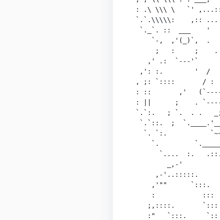
  : .\ \\\ \   `' ,...::
  `.`.\\\\\:    ,:: ... 
   `._`. ::  ___    '   
      `-,  ,'(_)`,  .   
       ;   :     ;    . 
     ,' .:  `---'`      
   ,': :.        '  /   
  , ;: `::::       / :  
  : ::       ,'   (`----
  : ||      ;    . `----
  `.`:.   ; `.  . .   _;
   `.`::.  ;  `.____.'__
    `. `:.           `~~
      `.         `._____
        `....  :.   .::.
          _,-'          
       ,-'..:::::.      
      ,'""      `:::.   
      :            :::  
     ;,::::.       `:::
     :"   `:::.     `::