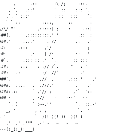
      ,      .::       :\_/;     :::.

    , `,   .::'        `  ::    ::: `.

   ,`, ` :::'          : ::   :::    `:

   ` ` ::         ::::,'     ::       :

\/\/ ""         ,:::::| ;    :     .::|

}##{.      ,:::::::::,' '        .::  ;

###,'     ::::'     : //        ::   .'

:#:     .:::       ,'/ '             ;

:#:          ,:    | /:         ::  .'

|#`,      ,::: :: ,'  `.       :: ::;

:##:     :::    : :// /`.     "   : '

'##:   .:         :/  //`         .'

###`.            ,//  ,'    ..:::.'    ,'

####;  :::.   ,  :///,'         ,'   ,'

####:.::      ` ,'// ;         ,'`--'::

### :         , :// ...:  ..:::`.  ::

    `. )      ` :~~,''          `.  ::,-'

   _,-'        , : ;             `.--'

,-'            `  )(!_)(!_)(!_)(!_)

   ,'  ,' ,'"" _,-' ~   ~   ~   ~

--(!_(!_(!___(
