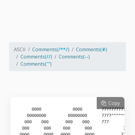
ASCII
Comments(
/**/
)
Comments(
#
)
Comments(
//
)
Comments(
--
)
Comments(
'''
)
Copy
     0000             0000        77777777777777
   00000000         00000000      7777^^^^^^^777
  000    000       000    000     777       7777
 000      000     000      000             7777/
0000      0000   0000      0000           7777//