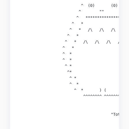
                           ^  (0)       (0)  ^  
                          ^        ""         ^ 
                         ^   ***************    
                       ^   *                 *  
                      ^   *   /\   /\   /\    * 
                     ^   *                     *
                    ^   *   /\   /\   /\   /\   
                   ^   *                        
                   ^  *                         
                   ^  *                         
                    ^ *                         
                     ^*                         
                      ^ *                       
                      ^  *                      
                        ^  *       ) (         *
                            ^^^^^^^^ ^^^^^^^^^ 

                                        "Totoro"
                                            ---