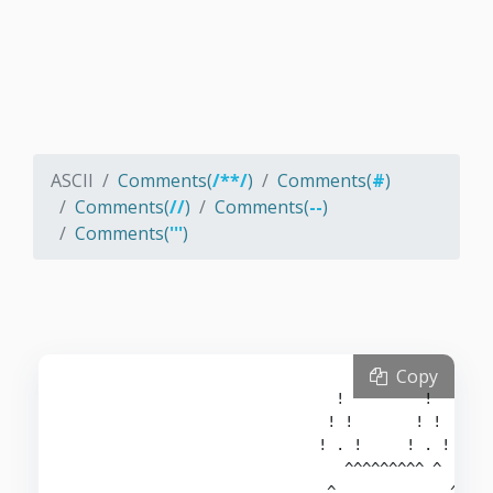
ASCII
Comments(
/**/
)
Comments(
#
)
Comments(
//
)
Comments(
--
)
Comments(
'''
)
Copy
                              !         !       
                             ! !       ! !      
                            ! . !     ! . !     
                               ^^^^^^^^^ ^      
                             ^             ^    