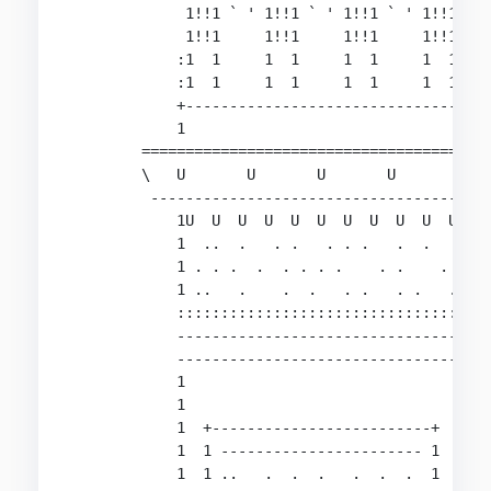
             1!!1 ` ' 1!!1 ` ' 1!!1 ` ' 1!!1 ` '
             1!!1     1!!1     1!!1     1!!1    
            :1  1     1  1     1  1     1  1    
            :1  1     1  1     1  1     1  1    
            +-----------------------------------
            1                                   
        ========================================
        \   U       U       U       U       U   
         ---------------------------------------
            1U  U  U  U  U  U  U  U  U  U  U  U 
            1  ..  .   . .   . . .   .  .   .  .
            1 . . .  .  . . . .    . .    .  .  
            1 ..   .    .  .   . .   . .   . .  
            ::::::::::::::::::::::::::::::::::::
            ------------------------------------
            ------------------------------------
            1                                1  
            1                                1  
            1  +-------------------------+   1 .
            1  1 ----------------------- 1   1 .
            1  1 ..   .  .  .   .  .  .  1   1 .