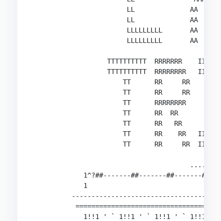
                        LL              AA     A
                        LL              AA     A
                        LLLLLLLLL       AA     A
                        LLLLLLLLL       AA     A
                   TTTTTTTTTT  RRRRRRR    IIIIII
                   TTTTTTTTTT  RRRRRRRR   IIIIII
                       TT      RR     RR      II
                       TT      RR     RR      II
                       TT      RRRRRRRR       II
                       TT      RR  RR         II
                       TT      RR   RR        II
                       TT      RR    RR   IIIIII
                       TT      RR     RR  IIIIII
                                        ........
             1^?##-------##-------##-------##---
             1                                  
          --------------------------------------
           =====================================
             1!!1 ' ` 1!!1 ' ` 1!!1 ' ` 1!!1 ' `