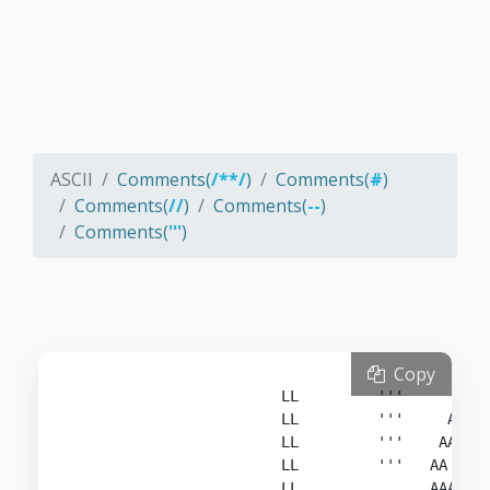
ASCII
Comments(
/**/
)
Comments(
#
)
Comments(
//
)
Comments(
--
)
Comments(
'''
)
Copy
                        LL         '''      A   
                        LL         '''     A A  
                        LL         '''    AA AA 
                        LL         '''   AA   AA
                        LL               AAAAAAA